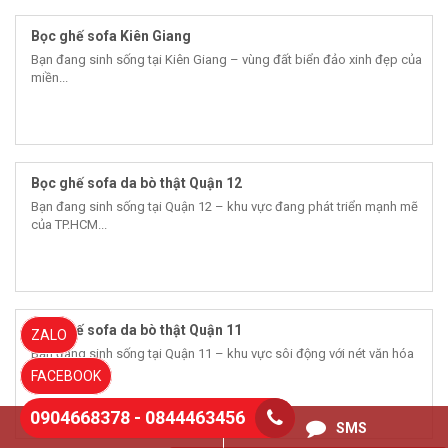
Bọc ghế sofa Kiên Giang
Bạn đang sinh sống tại Kiên Giang – vùng đất biển đảo xinh đẹp của
miền...
Bọc ghế sofa da bò thật Quận 12
Bạn đang sinh sống tại Quận 12 – khu vực đang phát triển mạnh mẽ
của TP.HCM...
Bọc ghế sofa da bò thật Quận 11
ZALO
Bạn đang sinh sống tại Quận 11 – khu vực sôi động với nét văn hóa
đặc...
FACEBOOK
0904668378 - 0844463456
0844463456
SMS