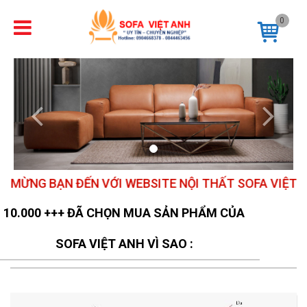
0
Previous
Next
NG BẠN ĐẾN VỚI WEBSITE NỘI THẤT SOFA VIỆT ANH
10.000 +++ ĐÃ CHỌN MUA SẢN PHẨM CỦA
SOFA VIỆT ANH VÌ SAO :