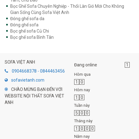
Bọc Ghế Sofa Chuyên Nghiệp - Thổi Làn Gió Mới Cho Không
Gian Sống Cùng Sofa Việt Anh
Đóng ghế sofa da
Đóng ghế sofa
Bọc ghế sofa Củ Chi
Bọc ghế sofa Bình Tân
SOFA VIỆT ANH
Đang online
1
0904668378 - 0844463456
Hôm qua
sofavietanh.com
1
0
CHÀO MỪNG BẠN ĐẾN VỚI
Hôm nay
WEBSITE NỘI THẤT SOFA VIỆT
1
0
ANH
Tuần này
5
0
0
Tháng này
1
0
0
0
Năm nay