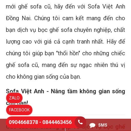
mới ghế sofa cũ, hãy đến với Sofa Việt Anh
Đồng Nai. Chúng tôi cam kết mang đến cho
bạn dịch vụ bọc ghế sofa chuyên nghiệp, chất
lượng cao với giá cả cạnh tranh nhất. Hãy để
chúng tôi giúp bạn "thổi hồn" cho những chiếc
ghế sofa cũ, mang đến sự ngạc nhiên thú vị
cho không gian sống của bạn.
Sofa Việt Anh - Nâng tầm không gian sống
ZALO
của bạn!
FACEBOOK
0904668378 - 0844463456
0844463456
SMS
Các câu hỏi thường gặp về dịch vụ bọc ghế