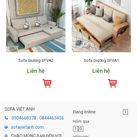
Sofa Giường SFVA2
Sofa Giường SFVA1
Liên hệ
Liên hệ
SOFA VIỆT ANH
Đang online
1
0904668378 - 0844463456
Hôm qua
sofavietanh.com
1
0
CHÀO MỪNG BẠN ĐẾN VỚI
Hôm nay