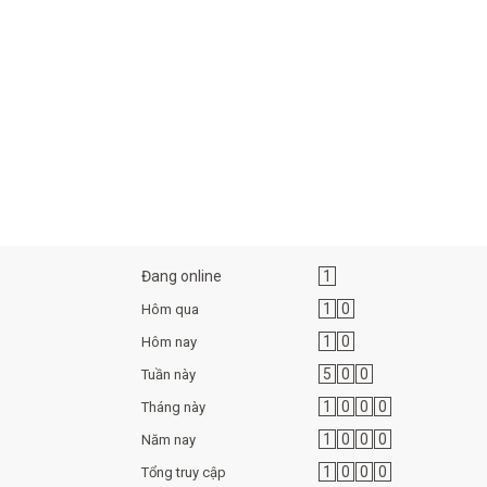
Đang online
1
1
0
Hôm qua
1
0
Hôm nay
5
0
0
Tuần này
1
0
0
0
Tháng này
1
0
0
0
Năm nay
1
0
0
0
Tổng truy cập