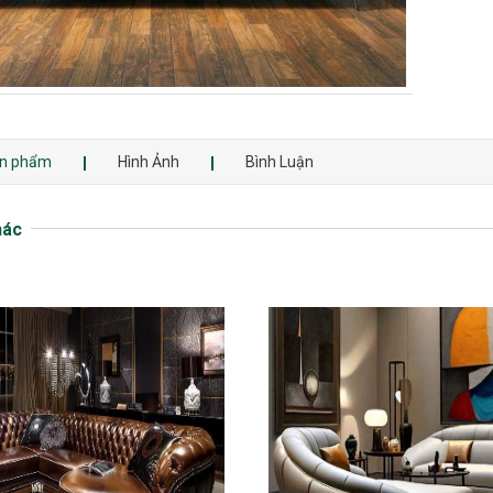
sản phẩm
Hình Ảnh
Bình Luận
hác