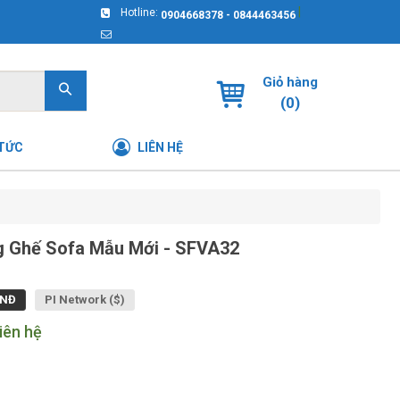
|
Hotline:
0904668378 - 0844463456
Giỏ hàng
(
0
)
 TỨC
LIÊN HỆ
 Ghế Sofa Mẫu Mới - SFVA32
NĐ
PI Network ($)
iên hệ