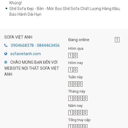
Khủng!
Ghế Sofa Đẹp - Bền - Mới: Bọc Ghế Sofa Chất Lượng Hàng Đầu,
Bảo Hành Dài Hạn
SOFA VIỆT ANH
Đang online
1
0904668378 - 0844463456
Hôm qua
sofavietanh.com
1
0
CHÀO MỪNG BẠN ĐẾN VỚI
Hôm nay
WEBSITE NỘI THẤT SOFA VIỆT
1
0
ANH
Tuần này
5
0
0
Tháng này
1
0
0
0
Năm nay
1
0
0
0
Tổng truy cập
1
0
0
0