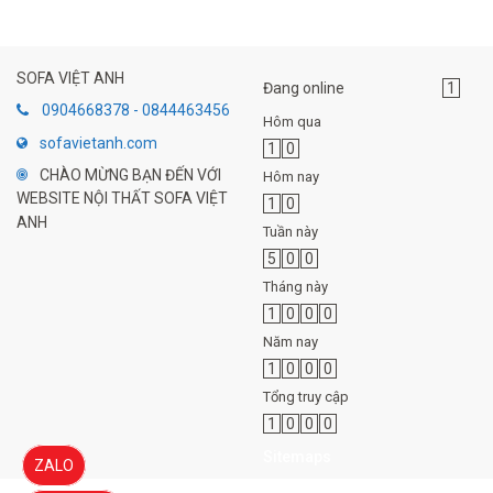
SOFA VIỆT ANH
Đang online
1
0904668378 - 0844463456
Hôm qua
sofavietanh.com
1
0
CHÀO MỪNG BẠN ĐẾN VỚI
Hôm nay
WEBSITE NỘI THẤT SOFA VIỆT
1
0
ANH
Tuần này
5
0
0
Tháng này
1
0
0
0
Năm nay
1
0
0
0
Tổng truy cập
1
0
0
0
Sitemaps
ZALO