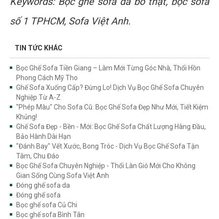
Keywords: Bọc ghế sofa da bò thật, bọc sofa
số 1 TPHCM, Sofa Việt Anh.
TIN TỨC KHÁC
Bọc Ghế Sofa Tiền Giang – Làm Mới Từng Góc Nhà, Thổi Hồn
Phong Cách Mỹ Tho
Ghế Sofa Xuống Cấp? Đừng Lo! Dịch Vụ Bọc Ghế Sofa Chuyên
Nghiệp Từ A-Z
"Phép Màu" Cho Sofa Cũ: Bọc Ghế Sofa Đẹp Như Mới, Tiết Kiệm
Khủng!
Ghế Sofa Đẹp - Bền - Mới: Bọc Ghế Sofa Chất Lượng Hàng Đầu,
Bảo Hành Dài Hạn
"Đánh Bay" Vết Xước, Bong Tróc - Dịch Vụ Bọc Ghế Sofa Tận
Tâm, Chu Đáo
Bọc Ghế Sofa Chuyên Nghiệp - Thổi Làn Gió Mới Cho Không
Gian Sống Cùng Sofa Việt Anh
Đóng ghế sofa da
Đóng ghế sofa
Bọc ghế sofa Củ Chi
Bọc ghế sofa Bình Tân