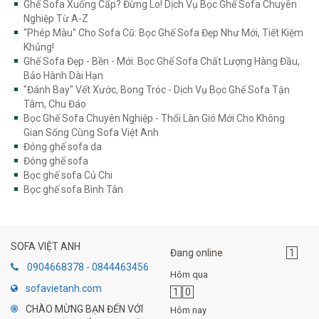
Ghế Sofa Xuống Cấp? Đừng Lo! Dịch Vụ Bọc Ghế Sofa Chuyên
Nghiệp Từ A-Z
"Phép Màu" Cho Sofa Cũ: Bọc Ghế Sofa Đẹp Như Mới, Tiết Kiệm
Khủng!
Ghế Sofa Đẹp - Bền - Mới: Bọc Ghế Sofa Chất Lượng Hàng Đầu,
Bảo Hành Dài Hạn
"Đánh Bay" Vết Xước, Bong Tróc - Dịch Vụ Bọc Ghế Sofa Tận
Tâm, Chu Đáo
Bọc Ghế Sofa Chuyên Nghiệp - Thổi Làn Gió Mới Cho Không
Gian Sống Cùng Sofa Việt Anh
Đóng ghế sofa da
Đóng ghế sofa
Bọc ghế sofa Củ Chi
Bọc ghế sofa Bình Tân
SOFA VIỆT ANH
Đang online
1
0904668378 - 0844463456
Hôm qua
sofavietanh.com
1
0
CHÀO MỪNG BẠN ĐẾN VỚI
Hôm nay