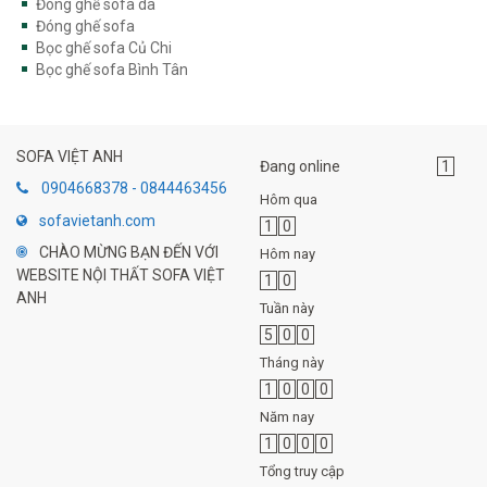
Đóng ghế sofa da
Đóng ghế sofa
Bọc ghế sofa Củ Chi
Bọc ghế sofa Bình Tân
SOFA VIỆT ANH
Đang online
1
0904668378 - 0844463456
Hôm qua
sofavietanh.com
1
0
CHÀO MỪNG BẠN ĐẾN VỚI
Hôm nay
WEBSITE NỘI THẤT SOFA VIỆT
1
0
ANH
Tuần này
5
0
0
Tháng này
1
0
0
0
Năm nay
1
0
0
0
Tổng truy cập