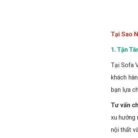
Tại Sao N
1. Tận Tâ
Tại Sofa V
khách hàn
bạn lựa c
Tư vấn c
xu hướng 
nội thất v