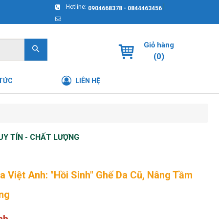
|
Hotline:
0904668378 - 0844463456
Giỏ hàng
(
0
)
 TỨC
LIÊN HỆ
UY TÍN - CHẤT LƯỢNG
a Việt Anh: "Hồi Sinh" Ghế Da Cũ, Nâng Tầm
ng