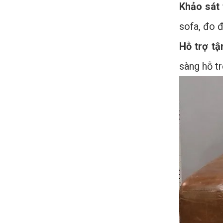
Khảo sát 
sofa, đo 
Hỗ trợ tận
sàng hỗ t