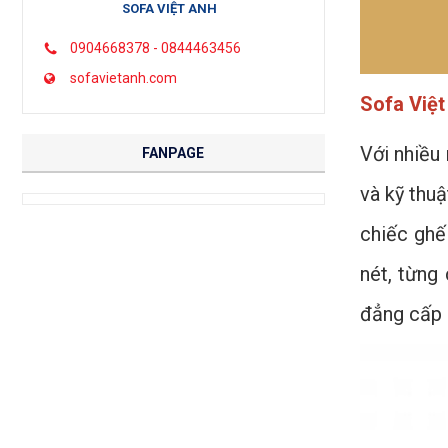
SOFA VIỆT ANH
0904668378 - 0844463456
sofavietanh.com
Sofa Việt
Với nhiều 
FANPAGE
và kỹ thuậ
chiếc ghế
nét, từng
đẳng cấp 