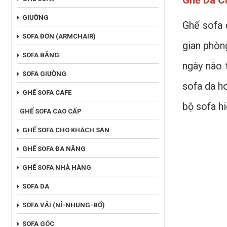
Ghế Da Cũ
GIƯỜNG
Ghế sofa 
SOFA ĐƠN (ARMCHAIR)
gian phòng
SOFA BĂNG
ngày nào 
SOFA GIƯỜNG
sofa da ho
GHẾ SOFA CAFE
bộ sofa hi
GHẾ SOFA CAO CẤP
GHẾ SOFA CHO KHÁCH SẠN
GHẾ SOFA ĐA NĂNG
GHẾ SOFA NHÀ HÀNG
SOFA DA
SOFA VẢI (NỈ-NHUNG-BỐ)
SOFA GÓC