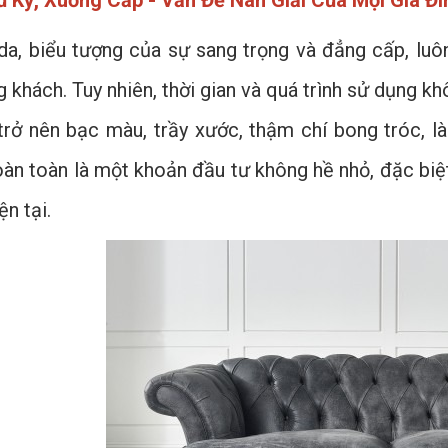
 Kỹ, Xuống Cấp - Vấn Đề Nan Giải Của Mọi Gia Đì
da, biểu tượng của sự sang trọng và đẳng cấp, luô
 khách. Tuy nhiên, thời gian và quá trình sử dụng k
trở nên bạc màu, trầy xước, thậm chí bong tróc, 
àn toàn là một khoản đầu tư không hề nhỏ, đặc biệt 
ện tại.