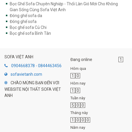
Bọc Ghế Sofa Chuyên Nghiệp - Thổi Làn Gió Mới Cho Không
Gian Sống Cùng Sofa Việt Anh
Đóng ghế sofa da
Đóng ghế sofa
Bọc ghế sofa Củ Chi
Bọc ghế sofa Bình Tân
SOFA VIỆT ANH
Đang online
1
0904668378 - 0844463456
Hôm qua
sofavietanh.com
1
0
CHÀO MỪNG BẠN ĐẾN VỚI
Hôm nay
WEBSITE NỘI THẤT SOFA VIỆT
1
0
ANH
Tuần này
5
0
0
Tháng này
1
0
0
0
Năm nay