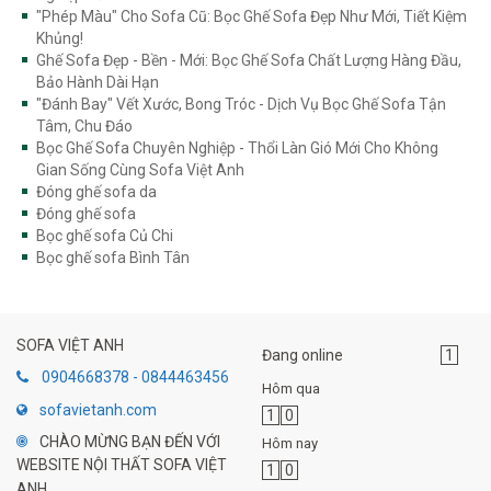
"Phép Màu" Cho Sofa Cũ: Bọc Ghế Sofa Đẹp Như Mới, Tiết Kiệm
Khủng!
Ghế Sofa Đẹp - Bền - Mới: Bọc Ghế Sofa Chất Lượng Hàng Đầu,
Bảo Hành Dài Hạn
"Đánh Bay" Vết Xước, Bong Tróc - Dịch Vụ Bọc Ghế Sofa Tận
Tâm, Chu Đáo
Bọc Ghế Sofa Chuyên Nghiệp - Thổi Làn Gió Mới Cho Không
Gian Sống Cùng Sofa Việt Anh
Đóng ghế sofa da
Đóng ghế sofa
Bọc ghế sofa Củ Chi
Bọc ghế sofa Bình Tân
SOFA VIỆT ANH
Đang online
1
0904668378 - 0844463456
Hôm qua
sofavietanh.com
1
0
CHÀO MỪNG BẠN ĐẾN VỚI
Hôm nay
WEBSITE NỘI THẤT SOFA VIỆT
1
0
ANH