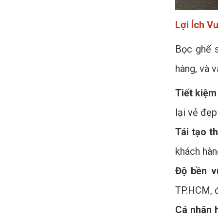
Lợi Ích V
Bọc ghế s
hàng, và v
Tiết kiệm 
lại vẻ đẹp
Tái tạo 
khách hàng
Độ bền v
TP.HCM, đ
Cá nhân 