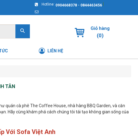
|
Hotline:
0904668378 - 0844463456
Giỏ hàng
(
0
)
 TỨC
LIÊN HỆ
NH TÂN
ân như quán cà phê The Coffee House, nhà hàng BBQ Garden, và căn
ạn. Hãy cùng khám phá cách chúng tôi tái tạo không gian sống của
p Với Sofa Việt Anh