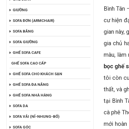
Bình Tân 
GIƯỜNG
cư hiện đ
SOFA ĐƠN (ARMCHAIR)
gian này,
SOFA BĂNG
SOFA GIƯỜNG
gia chủ h
GHẾ SOFA CAFE
màu, làm 
GHẾ SOFA CAO CẤP
bọc ghế s
GHẾ SOFA CHO KHÁCH SẠN
tôi còn c
GHẾ SOFA ĐA NĂNG
thất, và 
GHẾ SOFA NHÀ HÀNG
tại Bình 
SOFA DA
cà phê Th
SOFA VẢI (NỈ-NHUNG-BỐ)
mới hoàn 
SOFA GÓC