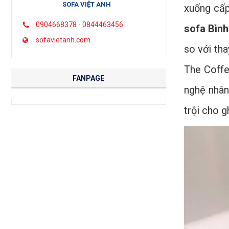
SOFA VIỆT ANH
xuống cấp
0904668378 - 0844463456
sofa Bình
sofavietanh.com
so với th
The Coffe
FANPAGE
nghệ nhân
trội cho g