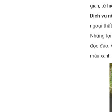
gian, từ h
Dịch vụ n
ngoại thất
Những lợi
độc đáo. 
màu xanh l