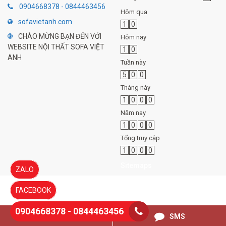
0904668378 - 0844463456
Hôm qua
sofavietanh.com
1
0
CHÀO MỪNG BẠN ĐẾN VỚI
Hôm nay
WEBSITE NỘI THẤT SOFA VIỆT
1
0
ANH
Tuần này
5
0
0
Tháng này
1
0
0
0
Năm nay
1
0
0
0
Tổng truy cập
1
0
0
0
Sitemaps
ZALO
FACEBOOK
0904668378 - 0844463456
0844463456
SMS