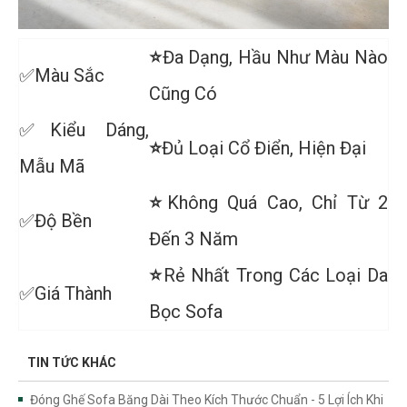
⭐
Đa Dạng, Hầu Như Màu Nào
✅Màu Sắc
Cũng Có
✅Kiểu Dáng,
⭐
Đủ Loại Cổ Điển, Hiện Đại
Mẫu Mã
⭐
Không Quá Cao, Chỉ Từ 2
✅Độ Bền
Đến 3 Năm
⭐
Rẻ Nhất Trong Các Loại Da
✅Giá Thành
Bọc Sofa
TIN TỨC KHÁC
Đóng Ghế Sofa Băng Dài Theo Kích Thước Chuẩn - 5 Lợi Ích Khi