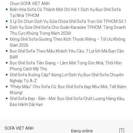
Chọn SOFA VIỆT ANH
Biến Hóa Sofa Cũ Thành Mới Chỉ Với 1 Dịch Vụ Bọc Ghế Sofa
Tại Nhà TPHCM
5 Lý Do Chọn Dịch Vụ Sửa Chữa Ghế Sofa Trọn Gói TPHCM Số 1
Dịch Vụ Sửa Ghế Sofa Cho Quán Karaoke TPHCM: Tăng Doanh
Thu Cực Khủng Trong Năm 2026!
Đóng Ghế Sofa Giường Theo Kích Thước Riêng – Tối Ưu Không
Gian 2026
Bọc Ghế Sofa Theo Mẫu Khách Yêu Cầu: 7 Lợi Ích Mà Bạn Cần
Biết!
Bọc Ghế Sofa Tiền Giang – Làm Mới Từng Góc Nhà, Thổi Hồn
Phong Cách Mỹ Tho
Ghế Sofa Xuống Cấp? Đừng Lo! Dịch Vụ Bọc Ghế Sofa Chuyên
Nghiệp Từ A-Z
"Phép Màu" Cho Sofa Cũ: Bọc Ghế Sofa Đẹp Như Mới, Tiết Kiệm
Khủng!
Ghế Sofa Đẹp - Bền - Mới: Bọc Ghế Sofa Chất Lượng Hàng Đầu,
Bảo Hành Dài Hạn
SOFA VIỆT ANH
Đang online
1