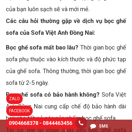
của bạn luôn sạch sẽ và mới mẻ.
Các câu hỏi thường gặp về dịch vụ bọc ghế
sofa của Sofa Việt Anh Đồng Nai:
Bọc ghế sofa mất bao lâu?
Thời gian bọc ghế
sofa phụ thuộc vào kích thước và độ phức tạp
của ghế sofa. Thông thường, thời gian bọc ghế
sofa từ 2-5 ngày.
Bọc ghế sofa có bảo hành không?
Sofa Việt
ZALO
Anh Đồng Nai cung cấp chế độ bảo hành dài
FACEBOOK
hạn cho tất cả các sản phẩm bọc ghế sofa.
0904668378 - 0844463456
0844463456
SMS
Tôi có thể tự chọn chất liệu bọc ghế sofa