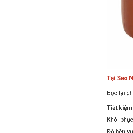
Tại Sao 
Bọc lại gh
Tiết kiệm 
Khôi phục 
Độ bền vư