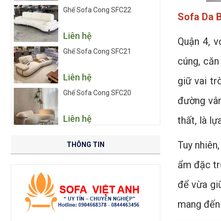
Ghế Sofa Cong SFC22
Sofa Da B
Liên hệ
Quận 4, v
Ghế Sofa Cong SFC21
cúng, căn
Liên hệ
giữ vai t
Ghế Sofa Cong SFC20
đường vân
Liên hệ
thất, là l
Tuy nhiên,
THÔNG TIN
ẩm đặc tr
để vừa giữ
mang đến 