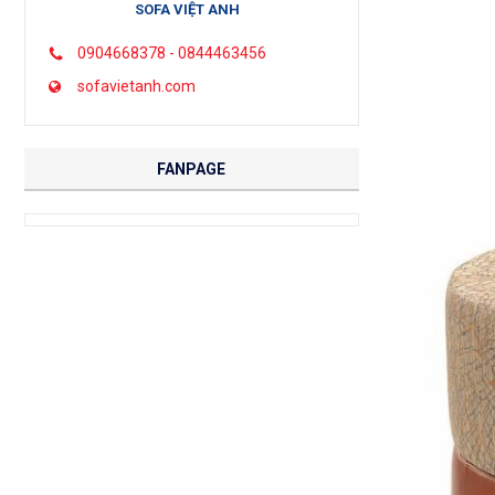
SOFA VIỆT ANH
0904668378 - 0844463456
sofavietanh.com
FANPAGE