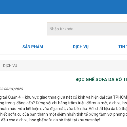
SẢN PHẨM
DỊCH VỤ
TIN
DỊCH VỤ
BỌC GHẾ SOFA DA BÒ 
:33 08/04/2025
 tại Quận 4 – khu vực giao thoa giữa nét cổ kính và hiện đại của TP.HC
g trọng, đẳng cấp? Đừng vội chi hàng trăm triệu để mua mới, dịch vụ b
hoàn hảo: vừa tiết kiệm, vừa đẹp mắt, vừa bền lâu. Với chất liệu da bò t
chiếc sofa cũ của bạn thành một điểm nhấn tinh tế, xứng tầm với phong 
đầu cho dịch vụ bọc ghế sofa da bò thật tại khu vực này!