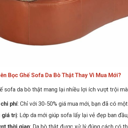
Nên Bọc Ghế Sofa Da Bò Thật Thay Vì Mua Mới?
ế sofa da bò thật mang lại nhiều lợi ích vượt trội m
chi phí
: Chỉ với 30-50% giá mua mới, bạn đã có một
giá trị
: Lớp da mới giúp sofa lấy lại vẻ đẹp ban đầu
ợt thời gian
: Da bò thật được xử lý đúng cách có t