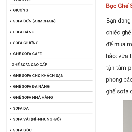
Bọc Ghế S
GIƯỜNG
Bạn đang 
SOFA ĐƠN (ARMCHAIR)
chiếc ghế
SOFA BĂNG
SOFA GIƯỜNG
để mua mớ
GHẾ SOFA CAFE
hảo: vừa 
GHẾ SOFA CAO CẤP
tận tâm p
GHẾ SOFA CHO KHÁCH SẠN
phong các
GHẾ SOFA ĐA NĂNG
ghế sofa d
GHẾ SOFA NHÀ HÀNG
SOFA DA
SOFA VẢI (NỈ-NHUNG-BỐ)
SOFA GÓC