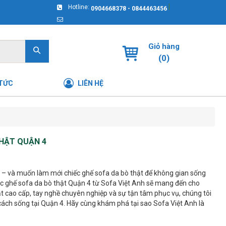
|
Hotline:
0904668378 - 0844463456
Giỏ hàng
(
0
)
 TỨC
LIÊN HỆ
THẬT QUẬN 4
M – và muốn làm mới chiếc ghế sofa da bò thật để không gian sống
ọc ghế sofa da bò thật Quận 4 từ Sofa Việt Anh sẽ mang đến cho
hật cao cấp, tay nghề chuyên nghiệp và sự tận tâm phục vụ, chúng tôi
cách sống tại Quận 4. Hãy cùng khám phá tại sao Sofa Việt Anh là