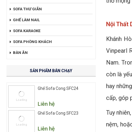
thơ mộng 
SOFA THƯ GIÃN
GHẾ LÀM NAIL
Nội Thất 
SOFA KARAOKE
Khánh Hòa
SOFA PHÒNG KHÁCH
Vinpearl 
BÀN ĂN
Nam. Tron
SẢN PHẨM BÁN CHẠY
còn là yế
hay những
Ghế Sofa Cong SFC24
cấp, góp p
Liên hệ
Tuy nhiên
Ghế Sofa Cong SFC23
nệm, hoặc
Liên hệ