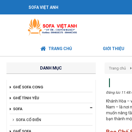
SOFA VIỆT ANH
TRANG CHỦ
GIỚI THIỆU
DANH MỤC
Trang chủ
GHẾ SOFA CONG
Đăng lúc 11:48
GHẾ TÌNH YÊU
Khánh Hòa – v
Nam – là nơi m
SOFA
muốn nâng tầm
bạn thành mộ
SOFA CỔ ĐIỂN
GHẾ SOFA