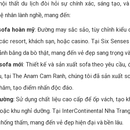
nội thất du lịch đòi hỏi sự chính xác, sáng tạo, v
ệ nhân lành nghề, mang đến:
sofa hoàn mỹ
: Đường may sắc sảo, tùy chỉnh kiểu 
các resort, khách sạn, hoặc casino. Tại Six Senses
ảnh bằng da bò thật, mang đến vẻ đẹp sang trọng và
 sofa mới
: Thiết kế và sản xuất sofa theo yêu cầu
dụ, tại The Anam Cam Ranh, chúng tôi đã sản xuất so
hăm, tạo điểm nhấn độc đáo.
tường
: Sử dụng chất liệu cao cấp để ốp vách, tạo 
 hoặc khu nghỉ dưỡng. Tại InterContinental Nha Tra
chống thấm, mang đến vẻ đẹp hiện đại và bền lâu.