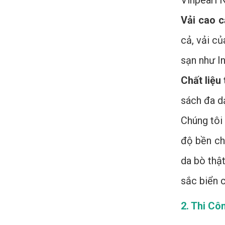
Vinpearl 
Vải cao 
cả, vải củ
sạn như I
Chất liệu
sách đa d
Chúng tôi
độ bền ch
da bò thậ
sắc biển c
2. Thi Cô