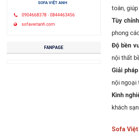
SOFA VIỆT ANH
toàn, giúp
0904668378 - 0844463456
Tùy chỉn
sofavietanh.com
phong cách
Độ bền vư
FANPAGE
nội thất 
Giải pháp
nội ngoại 
Kinh nghi
khách sạn
Sofa Việt