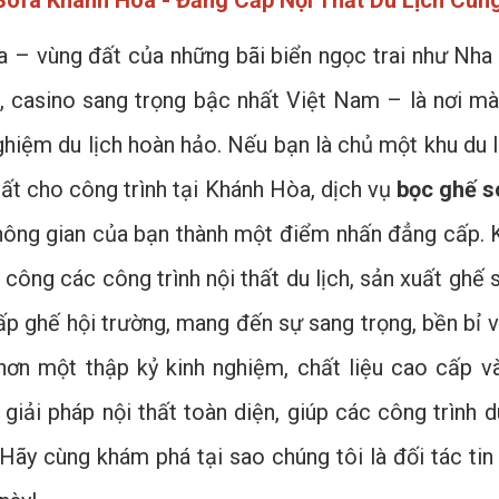
ofa Khánh Hòa - Đẳng Cấp Nội Thất Du Lịch Cùng
 – vùng đất của những bãi biển ngọc trai như Nha 
, casino sang trọng bậc nhất Việt Nam – là nơi mà 
nghiệm du lịch hoàn hảo. Nếu bạn là chủ một khu du
hất cho công trình tại Khánh Hòa, dịch vụ
bọc ghế s
hông gian của bạn thành một điểm nhấn đẳng cấp. K
 công các công trình nội thất du lịch, sản xuất ghế
ấp ghế hội trường, mang đến sự sang trọng, bền bỉ 
hơn một thập kỷ kinh nghiệm, chất liệu cao cấp v
giải pháp nội thất toàn diện, giúp các công trình d
Hãy cùng khám phá tại sao chúng tôi là đối tác tin 