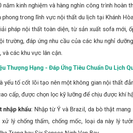
0 năm kinh nghiệm và hàng nghìn công trình hoàn th
n phong trong lĩnh vực nội thất du lịch tại Khánh H
iải pháp nội thất toàn diện, từ sản xuất sofa mới,
ội trường, đáp ứng nhu cầu của các khu nghỉ dưỡng,
 và các khu vực lân cận.
iệu Thượng Hạng - Đáp Ứng Tiêu Chuẩn Du Lịch Q
là yếu tố cốt lõi tạo nên một không gian nội thất đ
 cao cấp, được chọn lọc kỹ lưỡng để chịu được khí 
t nhập khẩu
: Nhập từ Ý và Brazil, da bò thật mang
c xử lý chống thấm, chống mốc, loại da này lý tưở