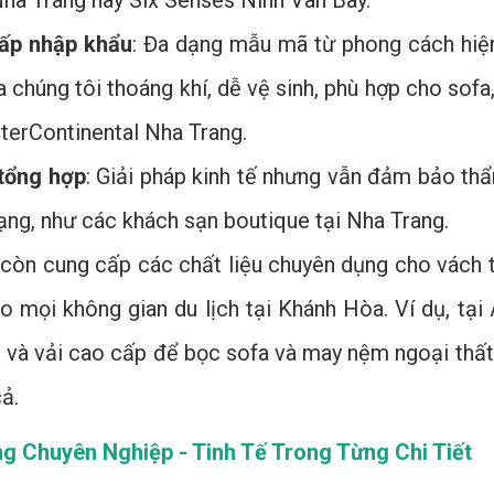
Nha Trang hay Six Senses Ninh Van Bay.
cấp nhập khẩu
: Đa dạng mẫu mã từ phong cách hiện 
a chúng tôi thoáng khí, dễ vệ sinh, phù hợp cho sofa
nterContinental Nha Trang.
 tổng hợp
: Giải pháp kinh tế nhưng vẫn đảm bảo th
ạng, như các khách sạn boutique tại Nha Trang.
 còn cung cấp các chất liệu chuyên dụng cho vách 
o mọi không gian du lịch tại Khánh Hòa. Ví dụ, tạ
t và vải cao cấp để bọc sofa và may nệm ngoại thất,
ả.
ng Chuyên Nghiệp - Tinh Tế Trong Từng Chi Tiết