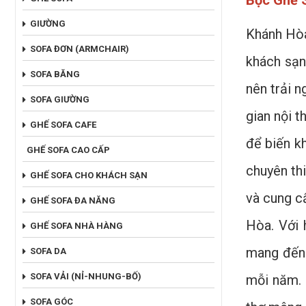
Bọc Ghế S
GIƯỜNG
Khánh Hòa
SOFA ĐƠN (ARMCHAIR)
khách sạn
SOFA BĂNG
nên trải 
SOFA GIƯỜNG
gian nội t
GHẾ SOFA CAFE
để biến k
GHẾ SOFA CAO CẤP
chuyên thi
GHẾ SOFA CHO KHÁCH SẠN
và cung c
GHẾ SOFA ĐA NĂNG
Hòa. Với 
GHẾ SOFA NHÀ HÀNG
mang đến 
SOFA DA
SOFA VẢI (NỈ-NHUNG-BỐ)
mỗi năm. 
SOFA GÓC