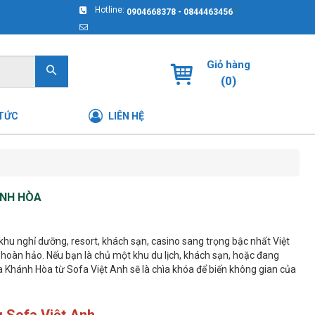
|
Hotline:
0904668378 - 0844463456
Giỏ hàng
(
0
)
 TỨC
LIÊN HỆ
ÁNH HÒA
hu nghỉ dưỡng, resort, khách sạn, casino sang trọng bậc nhất Việt
h hoàn hảo. Nếu bạn là chủ một khu du lịch, khách sạn, hoặc đang
 Khánh Hòa từ Sofa Việt Anh sẽ là chìa khóa để biến không gian của