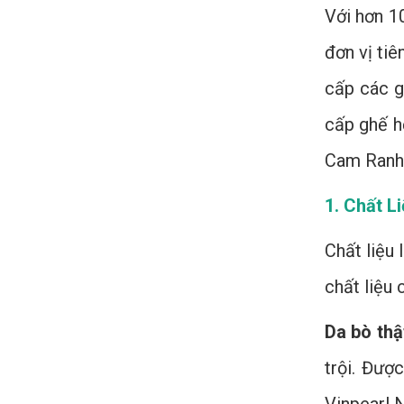
Với hơn 1
đơn vị tiê
cấp các g
cấp ghế h
Cam Ranh,
1. Chất L
Chất liệu 
chất liệu
Da bò thậ
trội. Đượ