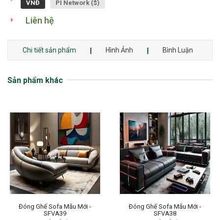
VNĐ
PI Network ($)
Liên hệ
Chi tiết sản phẩm
Hình Ảnh
Bình Luận
Sản phẩm khác
Đóng Ghế Sofa Mẫu Mới -
Đóng Ghế Sofa Mẫu Mới -
SFVA39
SFVA38