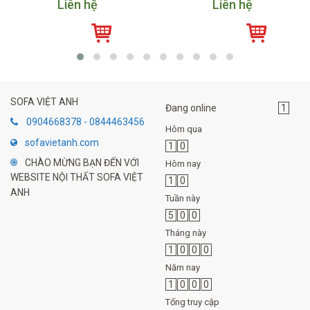
Liên hệ
Liên hệ
SOFA VIỆT ANH
Đang online
1
0904668378 - 0844463456
Hôm qua
sofavietanh.com
1
0
CHÀO MỪNG BẠN ĐẾN VỚI
Hôm nay
WEBSITE NỘI THẤT SOFA VIỆT
1
0
ANH
Tuần này
5
0
0
Tháng này
1
0
0
0
Năm nay
1
0
0
0
Tổng truy cập