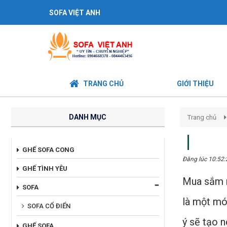
SOFA VIỆT ANH
TRANG CHỦ
GIỚI THIỆU
DANH MỤC
Trang chủ
GHẾ SOFA CONG
Đăng lúc 10:52
GHẾ TÌNH YÊU
Mua sắm n
SOFA
là một mó
SOFA CỔ ĐIỂN
ý sẽ tạo n
GHẾ SOFA