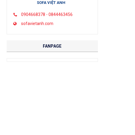
SOFA VIỆT ANH
0904668378 - 0844463456
sofavietanh.com
FANPAGE