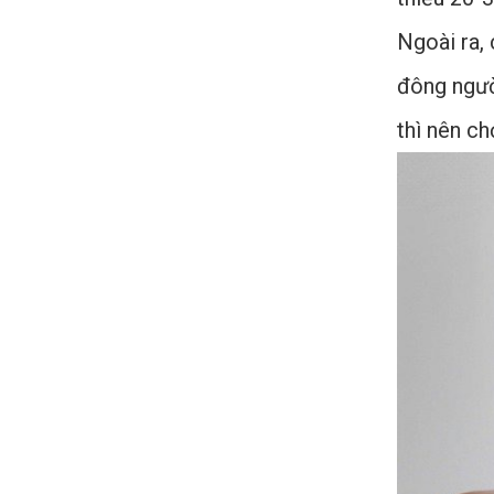
Ngoài ra, 
đông người
thì nên ch