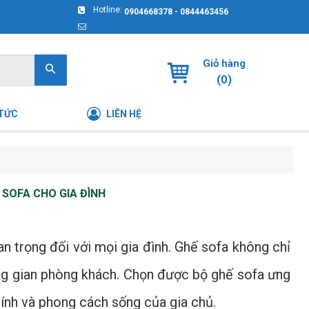
|
Hotline:
0904668378 - 0844463456
Giỏ hàng
(
0
)
 TỨC
LIÊN HỆ
 SOFA CHO GIA ĐÌNH
n trọng đối với mọi gia đình. Ghế sofa không chỉ
ông gian phòng khách. Chọn được bộ ghế sofa ưng
tính và phong cách sống của gia chủ.