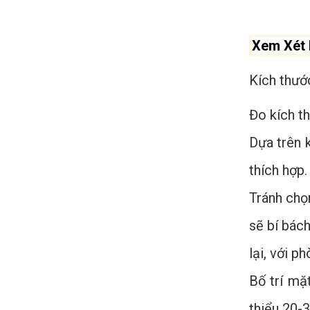
Xem Xét 
Kích thước
Đo kích th
Dựa trên k
thích hợp.
Tránh chọ
sẽ bí bác
lại, với p
Bố trí mặ
thiểu 20-