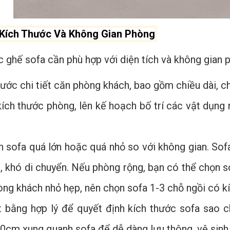
Kích Thước Và Không Gian Phòng
 ghế sofa cần phù hợp với diện tích và không gian 
ước chi tiết căn phòng khách, bao gồm chiều dài, ch
ích thước phòng, lên kế hoạch bố trí các vật dụng n
n sofa quá lớn hoặc quá nhỏ so với không gian. Sofa
h, khó di chuyển. Nếu phòng rộng, bạn có thể chọn s
hòng khách nhỏ hẹp, nên chọn sofa 1-3 chỗ ngồi có k
t bằng hợp lý để quyết định kích thước sofa sao 
30cm xung quanh sofa để dễ dàng lưu thông, vệ sinh