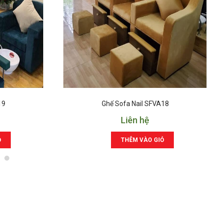
19
Ghế Sofa Nail SFVA18
Liên hệ
Ỏ
THÊM VÀO GIỎ