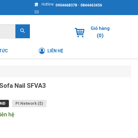
|
Hotline:
0904668378 - 0844463456
Giỏ hàng
(
0
)
 TỨC
LIÊN HỆ
Sofa Nail SFVA3
NĐ
PI Network ($)
iên hệ