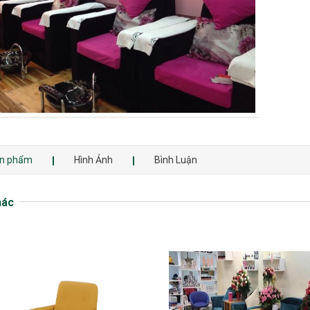
sản phẩm
Hình Ảnh
Bình Luận
hác