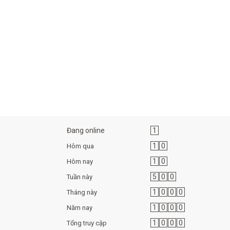
Đang online
1
1
0
Hôm qua
1
0
Hôm nay
5
0
0
Tuần này
1
0
0
0
Tháng này
1
0
0
0
Năm nay
1
0
0
0
Tổng truy cập