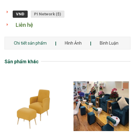
VNĐ
PI Network ($)
Liên hệ
Chi tiết sản phẩm
Hình Ảnh
Bình Luận
Sản phẩm khác