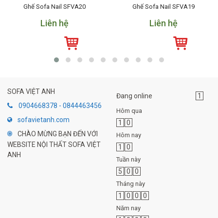
Ghế Sofa Nail SFVA20
Ghế Sofa Nail SFVA19
Liên hệ
Liên hệ
SOFA VIỆT ANH
Đang online
1
0904668378 - 0844463456
Hôm qua
sofavietanh.com
1
0
CHÀO MỪNG BẠN ĐẾN VỚI
Hôm nay
WEBSITE NỘI THẤT SOFA VIỆT
1
0
ANH
Tuần này
5
0
0
Tháng này
1
0
0
0
Năm nay