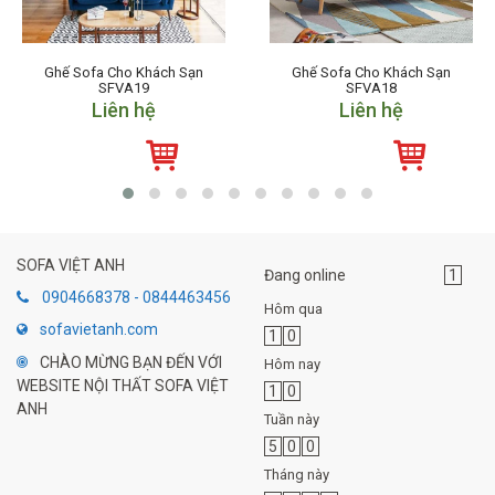
Ghế Sofa Cho Khách Sạn
Ghế Sofa Cho Khách Sạn
SFVA19
SFVA18
Liên hệ
Liên hệ
SOFA VIỆT ANH
Đang online
1
0904668378 - 0844463456
Hôm qua
sofavietanh.com
1
0
CHÀO MỪNG BẠN ĐẾN VỚI
Hôm nay
WEBSITE NỘI THẤT SOFA VIỆT
1
0
ANH
Tuần này
5
0
0
Tháng này