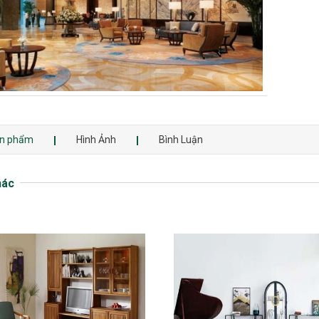
sản phẩm
Hình Ảnh
Bình Luận
hác