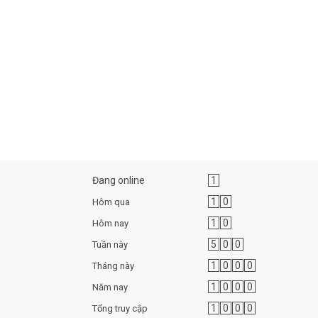
Đang online
1
1
0
Hôm qua
1
0
Hôm nay
5
0
0
Tuần này
1
0
0
0
Tháng này
1
0
0
0
Năm nay
1
0
0
0
Tổng truy cập