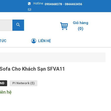
|
Hotline:
0904668378 - 0844463456
Giỏ hàng
(
0
)
 TỨC
LIÊN HỆ
Sofa Cho Khách Sạn SFVA11
NĐ
PI Network ($)
iên hệ