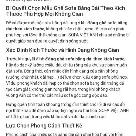
Bí Quyết Chọn Mẫu Ghế Sofa Băng Dài Theo Kích
Thước Phù Hợp Mọi Không Gian
Để có được một bộ sofa băng dài ưng ý khi
đóng ghế sofa băng
dài theo kích thước
, không chỉ cần chất lượng tốt mà còn phải
phù hợp với tổng thể không gian. SOFA VIỆT ANH chia sẻ những bí
quyết giúp bạn đưa ra quyết định sáng suốt.
Xác Định Kích Thước và Hình Dạng Không Gian
Trước khi quyết định
đóng ghế sofa băng dài theo kích thước
,
hãy đo đạc kỹ lưỡng chiều dài, chiều rộng của khu vực bạn muốn
đặt sofa. Đồng thời, cân nhắc đến hình dạng của căn phòng
(vuông, chữ nhật, dài hẹp,...) để lựa chọn kiểu dáng sofa phù hợp.
Ví dụ, phòng khách dài hẹp có thể chọn sofa băng dài thẳng để
tạo cảm giác không gian rộng rãi hơn, trong khi phòng khách
vuông vắn có thể thử các mẫu sofa góc cong độc đáo.
Đừng quên tính toán khoảng trống cần thiết cho lối đi và các đồ
nội thất khác để đảm bảo sự tiện nghi và hài hòa. SOFA VIỆT ANH
sẽ hỗ trợ bạn trong việc khảo sát và đo đạc chính xác.
Lựa Chọn Phong Cách Thiết Kế
Phong cách của chiếc sofa băng dài cần phải hòa hợp với tổng