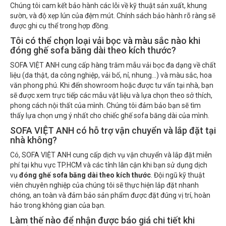
Chúng tôi cam kết bảo hành các lỗi về kỹ thuật sản xuất, khung
sườn, và độ xẹp lún của đệm mút. Chính sách bảo hành rõ ràng sẽ
được ghi cụ thể trong hợp đồng.
Tôi có thể chọn loại vải bọc và màu sắc nào khi
đóng ghế sofa băng dài theo kích thước?
SOFA VIỆT ANH cung cấp hàng trăm mẫu vải bọc đa dạng về chất
liệu (da thật, da công nghiệp, vải bố, nỉ, nhung...) và màu sắc, hoa
văn phong phú. Khi đến showroom hoặc được tư vấn tại nhà, bạn
sẽ được xem trực tiếp các mẫu vật liệu và lựa chọn theo sở thích,
phong cách nội thất của mình. Chúng tôi đảm bảo bạn sẽ tìm
thấy lựa chọn ưng ý nhất cho chiếc ghế sofa băng dài của mình.
SOFA VIỆT ANH có hỗ trợ vận chuyển và lắp đặt tại
nhà không?
Có, SOFA VIỆT ANH cung cấp dịch vụ vận chuyển và lắp đặt miễn
phí tại khu vực TP.HCM và các tỉnh lân cận khi bạn sử dụng dịch
vụ
đóng ghế sofa băng dài theo kích thước
. Đội ngũ kỹ thuật
viên chuyên nghiệp của chúng tôi sẽ thực hiện lắp đặt nhanh
chóng, an toàn và đảm bảo sản phẩm được đặt đúng vị trí, hoàn
hảo trong không gian của bạn.
Làm thế nào để nhận được báo giá chi tiết khi