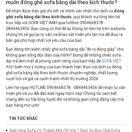
muốn đóng ghế sofa băng dài theo kích thước?
Để nhận được báo giá chi tiết và chính xác nhất cho dịch vụ
đóng
ghế sofa băng dài theo kích thước
, quý khách vui lòng liên hệ
trực tiếp với SOFA VIỆT ANH qua hotline 0904668378 -
0844463456. Bạn cũng có thể để lại thông tin liên hệ trên website,
chúng tôi sẽ gọi lại tư vấn và khảo sát miễn phí tận nơi để đưa ra
báo giá phù hợp nhất với yêu cầu của bạn.
Bạn đang tìm kiếm chiếc ghế sofa băng dài "đo ni đóng giày" cho
không gian sống độc đáo của mình? Đừng để những chiếc sofa
đại trà làm mất đi phong cách riêng của bạn! Hãy để
SOFA VIỆT
ANH
biến mọi ý tưởng của bạn thành hiện thực với dịch vụ đóng
ghế sofa băng dài theo kích thước chuyên nghiệp, chất lượng
vượt trội và giá cả cạnh tranh nhất thị trường 2026.
Liên hệ ngay HOTLINE 0904668378 - 0844463456 để nhận tư vấn
miễn phí và ưu đãi đặc biệt ngay hôm nay! Chúng tôi cam kết
mang đến sự hài lòng tuyệt đối và không gian sống đẳng cấp mà
bạn hằng mơ ước!
TIN TỨC KHÁC
Biến Hóa Sofa Cũ Thành Mới Chỉ Với 1 Dịch Vụ Bọc Ghế Sofa