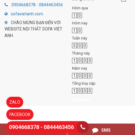
0904668378 - 0844463456
Hôm qua
sofavietanh.com
1
0
CHÀO MỪNG BẠN ĐẾN VỚI
Hôm nay
WEBSITE NỘI THẤT SOFA VIỆT
1
0
ANH
Tuần này
5
0
0
Tháng này
1
0
0
0
Năm nay
1
0
0
0
Tổng truy cập
1
0
0
0
Sitemaps
ZALO
FACEBOOK
0904668378 - 0844463456
0844463456
SMS