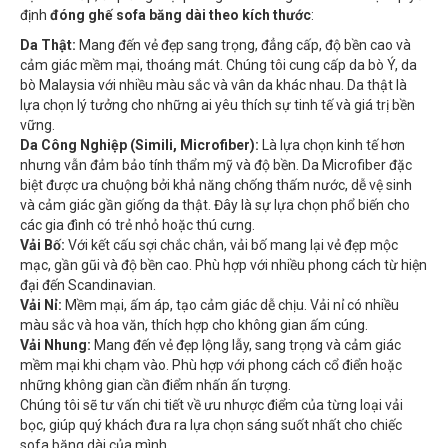
định
đóng ghế sofa băng dài theo kích thước
:
Da Thật:
Mang đến vẻ đẹp sang trọng, đẳng cấp, độ bền cao và
cảm giác mềm mại, thoáng mát. Chúng tôi cung cấp da bò Ý, da
bò Malaysia với nhiều màu sắc và vân da khác nhau. Da thật là
lựa chọn lý tưởng cho những ai yêu thích sự tinh tế và giá trị bền
vững.
Da Công Nghiệp (Simili, Microfiber):
Là lựa chọn kinh tế hơn
nhưng vẫn đảm bảo tính thẩm mỹ và độ bền. Da Microfiber đặc
biệt được ưa chuộng bởi khả năng chống thấm nước, dễ vệ sinh
và cảm giác gần giống da thật. Đây là sự lựa chọn phổ biến cho
các gia đình có trẻ nhỏ hoặc thú cưng.
Vải Bố:
Với kết cấu sợi chắc chắn, vải bố mang lại vẻ đẹp mộc
mạc, gần gũi và độ bền cao. Phù hợp với nhiều phong cách từ hiện
đại đến Scandinavian.
Vải Nỉ:
Mềm mại, ấm áp, tạo cảm giác dễ chịu. Vải nỉ có nhiều
màu sắc và hoa văn, thích hợp cho không gian ấm cúng.
Vải Nhung:
Mang đến vẻ đẹp lộng lẫy, sang trọng và cảm giác
mềm mại khi chạm vào. Phù hợp với phong cách cổ điển hoặc
những không gian cần điểm nhấn ấn tượng.
Chúng tôi sẽ tư vấn chi tiết về ưu nhược điểm của từng loại vải
bọc, giúp quý khách đưa ra lựa chọn sáng suốt nhất cho chiếc
sofa băng dài của mình.