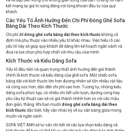
và vẻ đẹp bền vững cho không gian sống của bạn. Chúng tôi cam
kết mang lại giá trị xứng đáng với từng khoản đầu tư của quý
khách.
Các Yếu Tố Ảnh Hưởng Đến Chi Phí Đóng Ghế Sofa
Băng Dài Theo Kích Thước
Chi phí để
đóng ghế sofa băng dài theo kích thước
không cố
định mà phụ thuộc vào nhiều yếu tố khác nhau. Việc hiểu rõ các
yếu tố này sẽ giúp quý khách dễ dàng lên kế hoạch ngân sách và
đưa ra lựa chọn phù hợp nhất với nhu cầu của mình.
Kích Thước và Kiểu Dáng Sofa
Yếu tố đầu tiên và quan trọng nhất ảnh hưởng đến giá thành
chính là kích thước và kiểu dáng của ghế sofa. Một chiếc sofa
băng dài với kích thước lớn hơn đương nhiên sẽ tốn nhiều vật liệu
và công sức hơn, dẫn đến chi phí cao hơn. Tương tự, những kiểu
dáng sofa phức tạp, có nhiều chi tiết uốn lượn, đường cong hay
yêu cầu kỹ thuật cao sẽ có giá thành nhỉnh hơn so với các mẫu
đơn giản, thẳng. Khi bạn muốn
đóng ghế sofa băng dài theo
kích thước
đặc biệt, hãy cân nhắc kỹ về sự cân bằng giữa mong
muốn và ngân sách.
SOFA VIỆT ANH sẽ tư vấn chi tiết về các lựa chọn kiểu dáng và
kích thước để bạn có thể tối ưu chi phí mà vẫn đảm bảo tính thẩm