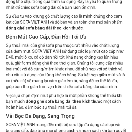
động khó chịu trong quá trình sử dụng. Đây là yếu tố quan trọng
nhất để chiếc sofa băng dài của bạn luôn ổn định.
Sự đầu tư vào khung gỗ chất lượng cao là minh chứng cho cam
kết của SOFA VIỆT ANH về độ bền và an toàn cho mọi sản phẩm
đóng ghế sofa băng dài theo kích thước
.
Đệm Mút Cao Cấp, Đàn Hồi Tối Ưu
Sự thoải mái của ghế sofa phụ thuộc rất nhiều vào chất lượng
của đệm mút. SOFA VIỆT ANH sử dụng các loại mút cao cấp như
D40, mút lò xo, có độ đàn hồi tốt, khả năng chống xẹp lún hiệu
quả, giữ form dáng ghế theo thời gian. Chúng tôi cung cấp nhiều
loại mút với độ cứng/mềm khác nhau để phù hợp với sở thích và
nhu cầu sử dụng của từng khách hàng. Sự kết hợp giữa mút và lò
xo (nếu có) sẽ mang lại cảm giác êm ái, nâng đỡ cơ thể tối đa,
giúp bạn thư giãn trọn vẹn trên chiếc sofa băng dài của mình.
Việc lựa chọn đệm mút phù hợp là một phần không thể thiếu khi
bạn muốn
đóng ghế sofa băng dài theo kích thước
một cách
hoàn hảo, đảm bảo sự thoải mái tối đa.
Vải Bọc Đa Dạng, Sang Trọng
SOFA VIỆT ANH mang đến một bộ sưu tập đa dạng các loại vải
bọc cao cấp, đáp ứng mọi phong cách và ngân sách khi bạn quyết