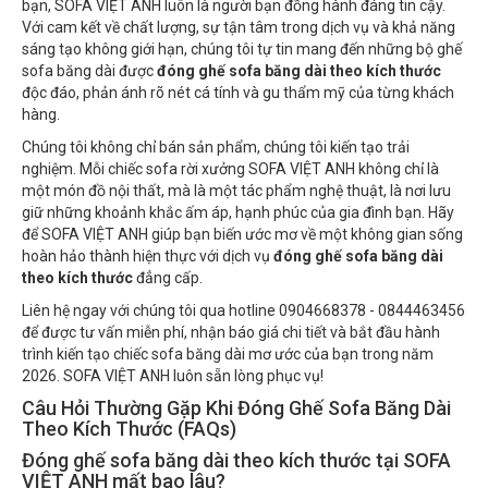
bạn, SOFA VIỆT ANH luôn là người bạn đồng hành đáng tin cậy.
Với cam kết về chất lượng, sự tận tâm trong dịch vụ và khả năng
sáng tạo không giới hạn, chúng tôi tự tin mang đến những bộ ghế
sofa băng dài được
đóng ghế sofa băng dài theo kích thước
độc đáo, phản ánh rõ nét cá tính và gu thẩm mỹ của từng khách
hàng.
Chúng tôi không chỉ bán sản phẩm, chúng tôi kiến tạo trải
nghiệm. Mỗi chiếc sofa rời xưởng SOFA VIỆT ANH không chỉ là
một món đồ nội thất, mà là một tác phẩm nghệ thuật, là nơi lưu
giữ những khoảnh khắc ấm áp, hạnh phúc của gia đình bạn. Hãy
để SOFA VIỆT ANH giúp bạn biến ước mơ về một không gian sống
hoàn hảo thành hiện thực với dịch vụ
đóng ghế sofa băng dài
theo kích thước
đẳng cấp.
Liên hệ ngay với chúng tôi qua hotline 0904668378 - 0844463456
để được tư vấn miễn phí, nhận báo giá chi tiết và bắt đầu hành
trình kiến tạo chiếc sofa băng dài mơ ước của bạn trong năm
2026. SOFA VIỆT ANH luôn sẵn lòng phục vụ!
Câu Hỏi Thường Gặp Khi Đóng Ghế Sofa Băng Dài
Theo Kích Thước (FAQs)
Đóng ghế sofa băng dài theo kích thước tại SOFA
VIỆT ANH mất bao lâu?