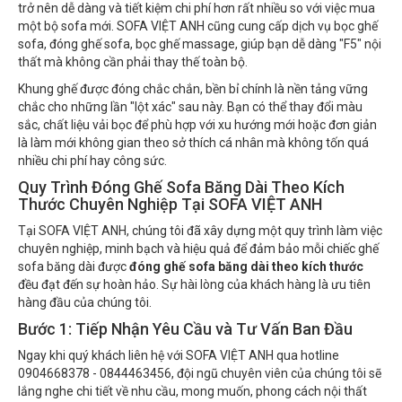
trở nên dễ dàng và tiết kiệm chi phí hơn rất nhiều so với việc mua
một bộ sofa mới. SOFA VIỆT ANH cũng cung cấp dịch vụ bọc ghế
sofa, đóng ghế sofa, bọc ghế massage, giúp bạn dễ dàng "F5" nội
thất mà không cần phải thay thế toàn bộ.
Khung ghế được đóng chắc chắn, bền bỉ chính là nền tảng vững
chắc cho những lần "lột xác" sau này. Bạn có thể thay đổi màu
sắc, chất liệu vải bọc để phù hợp với xu hướng mới hoặc đơn giản
là làm mới không gian theo sở thích cá nhân mà không tốn quá
nhiều chi phí hay công sức.
Quy Trình Đóng Ghế Sofa Băng Dài Theo Kích
Thước Chuyên Nghiệp Tại SOFA VIỆT ANH
Tại SOFA VIỆT ANH, chúng tôi đã xây dựng một quy trình làm việc
chuyên nghiệp, minh bạch và hiệu quả để đảm bảo mỗi chiếc ghế
sofa băng dài được
đóng ghế sofa băng dài theo kích thước
đều đạt đến sự hoàn hảo. Sự hài lòng của khách hàng là ưu tiên
hàng đầu của chúng tôi.
Bước 1: Tiếp Nhận Yêu Cầu và Tư Vấn Ban Đầu
Ngay khi quý khách liên hệ với SOFA VIỆT ANH qua hotline
0904668378 - 0844463456, đội ngũ chuyên viên của chúng tôi sẽ
lắng nghe chi tiết về nhu cầu, mong muốn, phong cách nội thất