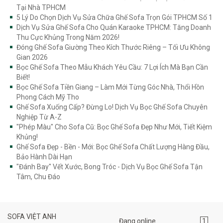
Tại Nhà TPHCM
5 Lý Do Chọn Dịch Vụ Sửa Chữa Ghế Sofa Trọn Gói TPHCM Số 1
Dịch Vụ Sửa Ghế Sofa Cho Quán Karaoke TPHCM: Tăng Doanh
Thu Cực Khủng Trong Năm 2026!
Đóng Ghế Sofa Giường Theo Kích Thước Riêng – Tối Ưu Không
Gian 2026
Bọc Ghế Sofa Theo Mẫu Khách Yêu Cầu: 7 Lợi Ích Mà Bạn Cần
Biết!
Bọc Ghế Sofa Tiền Giang – Làm Mới Từng Góc Nhà, Thổi Hồn
Phong Cách Mỹ Tho
Ghế Sofa Xuống Cấp? Đừng Lo! Dịch Vụ Bọc Ghế Sofa Chuyên
Nghiệp Từ A-Z
"Phép Màu" Cho Sofa Cũ: Bọc Ghế Sofa Đẹp Như Mới, Tiết Kiệm
Khủng!
Ghế Sofa Đẹp - Bền - Mới: Bọc Ghế Sofa Chất Lượng Hàng Đầu,
Bảo Hành Dài Hạn
"Đánh Bay" Vết Xước, Bong Tróc - Dịch Vụ Bọc Ghế Sofa Tận
Tâm, Chu Đáo
SOFA VIỆT ANH
Đang online
1