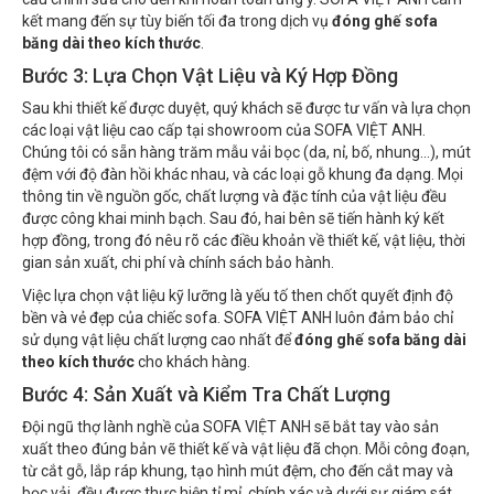
kết mang đến sự tùy biến tối đa trong dịch vụ
đóng ghế sofa
băng dài theo kích thước
.
Bước 3: Lựa Chọn Vật Liệu và Ký Hợp Đồng
Sau khi thiết kế được duyệt, quý khách sẽ được tư vấn và lựa chọn
các loại vật liệu cao cấp tại showroom của SOFA VIỆT ANH.
Chúng tôi có sẵn hàng trăm mẫu vải bọc (da, nỉ, bố, nhung...), mút
đệm với độ đàn hồi khác nhau, và các loại gỗ khung đa dạng. Mọi
thông tin về nguồn gốc, chất lượng và đặc tính của vật liệu đều
được công khai minh bạch. Sau đó, hai bên sẽ tiến hành ký kết
hợp đồng, trong đó nêu rõ các điều khoản về thiết kế, vật liệu, thời
gian sản xuất, chi phí và chính sách bảo hành.
Việc lựa chọn vật liệu kỹ lưỡng là yếu tố then chốt quyết định độ
bền và vẻ đẹp của chiếc sofa. SOFA VIỆT ANH luôn đảm bảo chỉ
sử dụng vật liệu chất lượng cao nhất để
đóng ghế sofa băng dài
theo kích thước
cho khách hàng.
Bước 4: Sản Xuất và Kiểm Tra Chất Lượng
Đội ngũ thợ lành nghề của SOFA VIỆT ANH sẽ bắt tay vào sản
xuất theo đúng bản vẽ thiết kế và vật liệu đã chọn. Mỗi công đoạn,
từ cắt gỗ, lắp ráp khung, tạo hình mút đệm, cho đến cắt may và
bọc vải, đều được thực hiện tỉ mỉ, chính xác và dưới sự giám sát