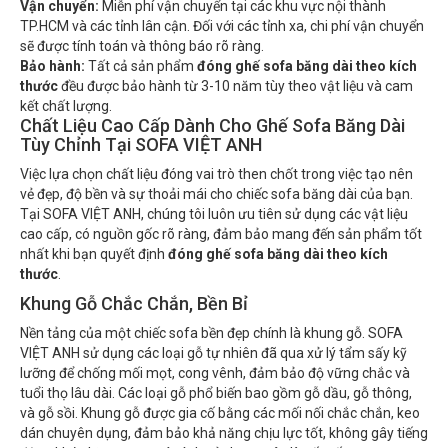
Vận chuyển:
Miễn phí vận chuyển tại các khu vực nội thành
TP.HCM và các tỉnh lân cận. Đối với các tỉnh xa, chi phí vận chuyển
sẽ được tính toán và thông báo rõ ràng.
Bảo hành:
Tất cả sản phẩm
đóng ghế sofa băng dài theo kích
thước
đều được bảo hành từ 3-10 năm tùy theo vật liệu và cam
kết chất lượng.
Chất Liệu Cao Cấp Dành Cho Ghế Sofa Băng Dài
Tùy Chỉnh Tại SOFA VIỆT ANH
Việc lựa chọn chất liệu đóng vai trò then chốt trong việc tạo nên
vẻ đẹp, độ bền và sự thoải mái cho chiếc sofa băng dài của bạn.
Tại SOFA VIỆT ANH, chúng tôi luôn ưu tiên sử dụng các vật liệu
cao cấp, có nguồn gốc rõ ràng, đảm bảo mang đến sản phẩm tốt
nhất khi bạn quyết định
đóng ghế sofa băng dài theo kích
thước
.
Khung Gỗ Chắc Chắn, Bền Bỉ
Nền tảng của một chiếc sofa bền đẹp chính là khung gỗ. SOFA
VIỆT ANH sử dụng các loại gỗ tự nhiên đã qua xử lý tẩm sấy kỹ
lưỡng để chống mối mọt, cong vênh, đảm bảo độ vững chắc và
tuổi thọ lâu dài. Các loại gỗ phổ biến bao gồm gỗ dầu, gỗ thông,
và gỗ sồi. Khung gỗ được gia cố bằng các mối nối chắc chắn, keo
dán chuyên dụng, đảm bảo khả năng chịu lực tốt, không gây tiếng