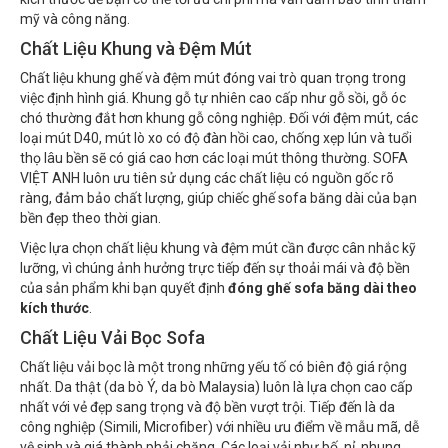
mỹ và công năng.
Chất Liệu Khung và Đệm Mút
Chất liệu khung ghế và đệm mút đóng vai trò quan trọng trong
việc định hình giá. Khung gỗ tự nhiên cao cấp như gỗ sồi, gỗ óc
chó thường đắt hơn khung gỗ công nghiệp. Đối với đệm mút, các
loại mút D40, mút lò xo có độ đàn hồi cao, chống xẹp lún và tuổi
thọ lâu bền sẽ có giá cao hơn các loại mút thông thường. SOFA
VIỆT ANH luôn ưu tiên sử dụng các chất liệu có nguồn gốc rõ
ràng, đảm bảo chất lượng, giúp chiếc ghế sofa băng dài của bạn
bền đẹp theo thời gian.
Việc lựa chọn chất liệu khung và đệm mút cần được cân nhắc kỹ
lưỡng, vì chúng ảnh hưởng trực tiếp đến sự thoải mái và độ bền
của sản phẩm khi bạn quyết định
đóng ghế sofa băng dài theo
kích thước
.
Chất Liệu Vải Bọc Sofa
Chất liệu vải bọc là một trong những yếu tố có biên độ giá rộng
nhất. Da thật (da bò Ý, da bò Malaysia) luôn là lựa chọn cao cấp
nhất với vẻ đẹp sang trọng và độ bền vượt trội. Tiếp đến là da
công nghiệp (Simili, Microfiber) với nhiều ưu điểm về mẫu mã, dễ
vệ sinh và giá thành phải chăng. Các loại vải như bố, nỉ, nhung,