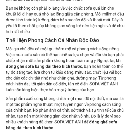
Bạn sẽ không còn phải lo lắng về việc chiếc sofa quá lớn che
khuất lối đi hay quá nhỏ lạc lõng giữa căn phòng. Mỗi milimet đều
được tính toán kỹ lưỡng, đảm bảo sự cân đối và thoải mái. Đây là
yếu tố then chốt giúp không gian sống trở nên tiện nghi và dễ chịu
hơn rất nhiều.
Thể Hiện Phong Cách Cá Nhân Độc Đáo
Mỗi gia chủ đều có một gu thẩm mỹ và phong cách sống riêng.
Việc mua sofa sẵn có thể hạn chế sự lựa chọn và đôi khi bạn phải
chấp nhận một sản phẩm không hoàn toàn ưng ý. Ngược lại, khi
đóng ghế sofa băng dài theo kích thước
, bạn hoàn toàn có thể
tự do sáng tạo, lựa chọn từ kiểu dáng, màu sắc, chất liệu vải bọc
cho đến các chi tiết nhỏ như chân ghế, đường may. Từ phong
cách hiện đại, tối giản đến cổ điển, tân cổ điển, SOFA VIỆT ANH
luôn sẵn lòng hiện thực hóa mọi ý tưởng của bạn.
Sản phẩm cuối cùng không chỉ là một món đồ nội thất, mà còn là
một tác phẩm nghệ thuật, một tuyên ngôn về phong cách sống
của chính bạn. Nó phản ánh cá tính, sở thích và sự tinh tế của chủ
nhân, tạo nên một không gian độc nhất vô nhị. Đó là lý do vì sao
nhiều khách hàng đã chọn SOFA VIỆT ANH để
đóng ghế sofa
băng dài theo kích thước
.