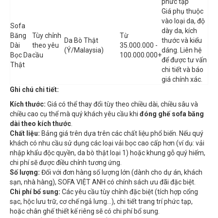
phức tạp
Giá phụ thuộc
vào loại da, độ
Sofa
dày da, kích
Băng
Tùy chỉnh
Từ
Da Bò Thật
thước và kiểu
Dài
theo yêu
35.000.000 -
(Ý/Malaysia)
dáng. Liên hệ
Bọc Da
cầu
100.000.000+
để được tư vấn
Thật
chi tiết và báo
giá chính xác.
Ghi chú chi tiết:
Kích thước:
Giá có thể thay đổi tùy theo chiều dài, chiều sâu và
chiều cao cụ thể mà quý khách yêu cầu khi
đóng ghế sofa băng
dài theo kích thước
.
Chất liệu:
Bảng giá trên dựa trên các chất liệu phổ biến. Nếu quý
khách có nhu cầu sử dụng các loại vải bọc cao cấp hơn (ví dụ: vải
nhập khẩu độc quyền, da bò thật loại 1) hoặc khung gỗ quý hiếm,
chi phí sẽ được điều chỉnh tương ứng.
Số lượng:
Đối với đơn hàng số lượng lớn (dành cho dự án, khách
sạn, nhà hàng), SOFA VIỆT ANH có chính sách ưu đãi đặc biệt.
Chi phí bổ sung:
Các yêu cầu tùy chỉnh đặc biệt (tích hợp cổng
sạc, hộc lưu trữ, cơ chế ngả lưng...), chi tiết trang trí phức tạp,
hoặc chân ghế thiết kế riêng sẽ có chi phí bổ sung.