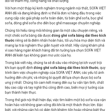
đối về thẩm mỹ, công năng và chất lượng.
Với hơn một thập kỷ kinh nghiệm trong ngành nội thất, SOFA VIỆT
ANH đã và đang khẳng định vị thế là đơn vị hàng đầu trong việc
cung cấp các giải pháp sofa toàn diện, từ bán ghế sofa, bọc ghế
sofa, đóng ghế sofa cho đến bọc ghế massage chuyên nghiệp.
Chúng tôi hiểu rằng mỗi không gian là một câu chuyện riêng, và
một chiếc sofa băng dài được
đóng ghế sofa băng dài theo kích
thước
riêng sẽ là điểm nhấn hoàn hảo, tối ưu hóa mọi diện tích và
mang lại trải nghiệm thư giãn tuyệt vời nhất. Hãy cùng khám phá
vì sao hàng ngàn khách hàng đã tin tưởng lựa chọn SOFA VIỆT
ANH để kiến tạo không gian mơ ước của họ.
Trong bài viết này, chúng ta sẽ đi sâu vào những lợi ích vượt trội
khi bạn quyết định
đóng ghế sofa băng dài theo kích thước
, quy
trình làm việc chuyên nghiệp của SOFA VIỆT ANH, các yếu tố ảnh
hưởng đến chi phí, và những bí quyết để lựa chọn được bộ sofa
ưng ý nhất. Chúng tôi cam kết mang đến sự tư vấn tận tình, chất
liệu cao cấp và tay nghề thủ công đỉnh cao, biến mọi ý tưởng của
bạn thành hiện thực.
Trong thế giới nội thất hiện đại, việc tìm kiếm một bộ sofa vừa vặn
hoàn hảo với không gian sống đôi khi là một thách thức lớn. Đặc
biệt, với những căn hộ có diện tích khiêm tốn hoặc những biệt thự