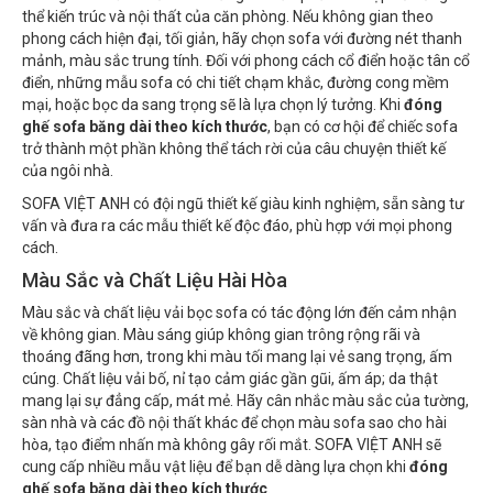
thể kiến trúc và nội thất của căn phòng. Nếu không gian theo
phong cách hiện đại, tối giản, hãy chọn sofa với đường nét thanh
mảnh, màu sắc trung tính. Đối với phong cách cổ điển hoặc tân cổ
điển, những mẫu sofa có chi tiết chạm khắc, đường cong mềm
mại, hoặc bọc da sang trọng sẽ là lựa chọn lý tưởng. Khi
đóng
ghế sofa băng dài theo kích thước
, bạn có cơ hội để chiếc sofa
trở thành một phần không thể tách rời của câu chuyện thiết kế
của ngôi nhà.
SOFA VIỆT ANH có đội ngũ thiết kế giàu kinh nghiệm, sẵn sàng tư
vấn và đưa ra các mẫu thiết kế độc đáo, phù hợp với mọi phong
cách.
Màu Sắc và Chất Liệu Hài Hòa
Màu sắc và chất liệu vải bọc sofa có tác động lớn đến cảm nhận
về không gian. Màu sáng giúp không gian trông rộng rãi và
thoáng đãng hơn, trong khi màu tối mang lại vẻ sang trọng, ấm
cúng. Chất liệu vải bố, nỉ tạo cảm giác gần gũi, ấm áp; da thật
mang lại sự đẳng cấp, mát mẻ. Hãy cân nhắc màu sắc của tường,
sàn nhà và các đồ nội thất khác để chọn màu sofa sao cho hài
hòa, tạo điểm nhấn mà không gây rối mắt. SOFA VIỆT ANH sẽ
cung cấp nhiều mẫu vật liệu để bạn dễ dàng lựa chọn khi
đóng
ghế sofa băng dài theo kích thước
.