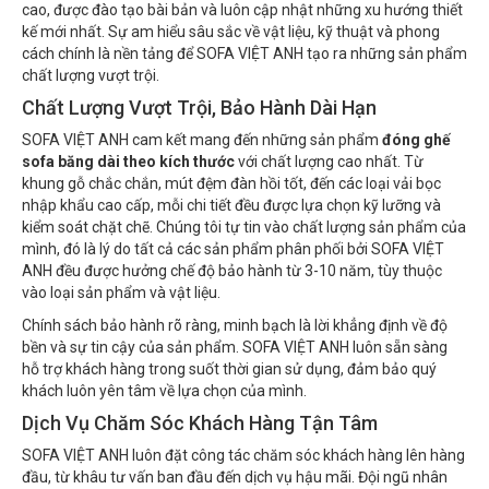
cao, được đào tạo bài bản và luôn cập nhật những xu hướng thiết
kế mới nhất. Sự am hiểu sâu sắc về vật liệu, kỹ thuật và phong
cách chính là nền tảng để SOFA VIỆT ANH tạo ra những sản phẩm
chất lượng vượt trội.
Chất Lượng Vượt Trội, Bảo Hành Dài Hạn
SOFA VIỆT ANH cam kết mang đến những sản phẩm
đóng ghế
sofa băng dài theo kích thước
với chất lượng cao nhất. Từ
khung gỗ chắc chắn, mút đệm đàn hồi tốt, đến các loại vải bọc
nhập khẩu cao cấp, mỗi chi tiết đều được lựa chọn kỹ lưỡng và
kiểm soát chặt chẽ. Chúng tôi tự tin vào chất lượng sản phẩm của
mình, đó là lý do tất cả các sản phẩm phân phối bởi SOFA VIỆT
ANH đều được hưởng chế độ bảo hành từ 3-10 năm, tùy thuộc
vào loại sản phẩm và vật liệu.
Chính sách bảo hành rõ ràng, minh bạch là lời khẳng định về độ
bền và sự tin cậy của sản phẩm. SOFA VIỆT ANH luôn sẵn sàng
hỗ trợ khách hàng trong suốt thời gian sử dụng, đảm bảo quý
khách luôn yên tâm về lựa chọn của mình.
Dịch Vụ Chăm Sóc Khách Hàng Tận Tâm
SOFA VIỆT ANH luôn đặt công tác chăm sóc khách hàng lên hàng
đầu, từ khâu tư vấn ban đầu đến dịch vụ hậu mãi. Đội ngũ nhân