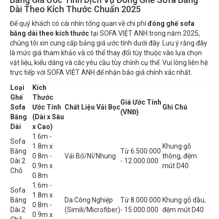
Dài Theo Kích Thước Chuẩn 2025
Để quý khách có cái nhìn tổng quan về chi phí
đóng ghế sofa
băng dài theo kích thước
tại SOFA VIỆT ANH trong năm 2025,
chúng tôi xin cung cấp bảng giá ước tính dưới đây. Lưu ý rằng đây
là mức giá tham khảo và có thể thay đổi tùy thuộc vào lựa chọn
vật liệu, kiểu dáng và các yêu cầu tùy chỉnh cụ thể. Vui lòng liên hệ
trực tiếp với SOFA VIỆT ANH để nhận báo giá chính xác nhất.
Loại
Kích
Ghế
Thước
Giá Ước Tính
Sofa
Ước Tính
Chất Liệu Vải Bọc
Ghi Chú
(VNĐ)
Băng
(Dài x Sâu
Dài
x Cao)
1.6m -
Sofa
1.8m x
Khung gỗ
Băng
Từ 6.500.000
0.8m -
Vải Bố/Nỉ/Nhung
thông, đệm
Dài 2
- 12.000.000
0.9m x
mút D40
Chỗ
0.8m
1.6m -
Sofa
1.8m x
Băng
Da Công Nghiệp
Từ 8.000.000
Khung gỗ dầu,
0.8m -
Dài 2
(Simili/Microfiber)
- 15.000.000
đệm mút D40
0.9m x