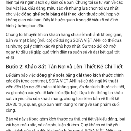
hiện tại và ngân sách dự kiến của bạn. Chúng tôi sẽ tư vấn về các
loại vật liệu, kiểu dáng, màu sắc và những lựa chọn tối ưu nhất
cho việc
đóng ghế sofa băng dài theo kích thước
phù hợp với
không gian của bạn. Đây là bước quan trọng để hiểu rõ và định
hình ý tưởng ban đầu.
Chúng tôi khuyến khích khách hàng chia sẻ hình ảnh không gian,
bản vẽ mặt bằng (nếu có) để đội ngũ SOFA VIỆT ANH có thể đưa
ra những gợi ý chính xác và phù hợp nhất. Sự trao đổi cởi mở
ngay từ đầu sẽ giúp quá trình diễn ra suôn sẻ và đạt kết quả tốt
nhất.
Bước 2: Khảo Sát Tận Nơi và Lên Thiết Kế Chi Tiết
Để đảm bảo việc
đóng ghế sofa băng dài theo kích thước
chính
xác đến từng centimet, SOFA VIỆT ANH sẽ cử đội ngũ kỹ thuật
viên đến tận nơi để khảo sát không gian, đo đạc kích thước chi tiết,
và ghi nhận các yếu tố kiến trúc đặc biệt. Dựa trên thông tin khảo
sát và yêu cầu của khách hàng, chúng tôi sẽ lên bản vẽ thiết kế
2D/3D trực quan, giúp bạn hình dung rõ ràng về sản phẩm cuối
cùng.
Bản vẽ này sẽ bao gồm kích thước cụ thể, chi tiết về kiểu dáng, loại
vải bọc, màu sắc, và các phụ kiện đi kèm. Quý khách có thể yêu
cầu chỉnh sửa cho đến khi hoàn toàn ưng ý. SOFA VIỆT ANH cam