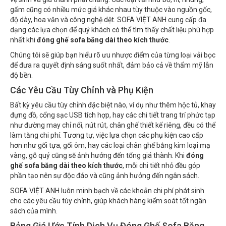
gấm cũng có nhiều mức giá khác nhau tùy thuộc vào nguồn gốc,
độ dày, hoa văn và công nghệ dệt. SOFA VIỆT ANH cung cấp đa
dạng các lựa chọn để quý khách có thể tìm thấy chất liệu phù hợp
nhất khi
đóng ghế sofa băng dài theo kích thước
.
Chúng tôi sẽ giúp bạn hiểu rõ ưu nhược điểm của từng loại vải bọc
để đưa ra quyết định sáng suốt nhất, đảm bảo cả về thẩm mỹ lẫn
độ bền.
Các Yêu Cầu Tùy Chỉnh và Phụ Kiện
Bất kỳ yêu cầu tùy chỉnh đặc biệt nào, ví dụ như thêm hộc tủ, khay
đựng đồ, cổng sạc USB tích hợp, hay các chi tiết trang trí phức tạp
như đường may chỉ nổi, nút rút, chân ghế thiết kế riêng, đều có thể
làm tăng chi phí. Tương tự, việc lựa chọn các phụ kiện cao cấp
hơn như gối tựa, gối ôm, hay các loại chân ghế bằng kim loại mạ
vàng, gỗ quý cũng sẽ ảnh hưởng đến tổng giá thành. Khi
đóng
ghế sofa băng dài theo kích thước
, mỗi chi tiết nhỏ đều góp
phần tạo nên sự độc đáo và cũng ảnh hưởng đến ngân sách.
SOFA VIỆT ANH luôn minh bạch về các khoản chi phí phát sinh
cho các yêu cầu tùy chỉnh, giúp khách hàng kiểm soát tốt ngân
sách của mình.
Bảng Giá Ước Tính Dịch Vụ Đóng Ghế Sofa Băng