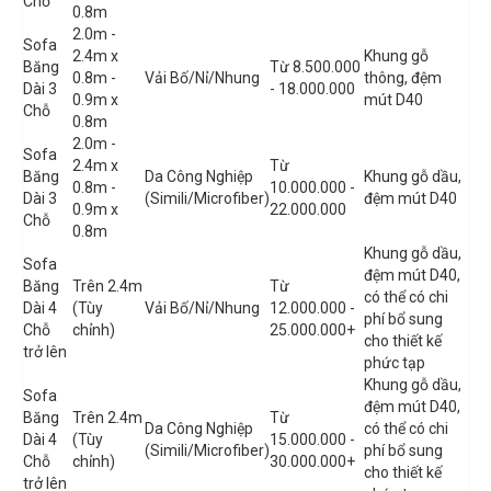
Chỗ
0.8m
2.0m -
Sofa
2.4m x
Khung gỗ
Băng
Từ 8.500.000
0.8m -
Vải Bố/Nỉ/Nhung
thông, đệm
Dài 3
- 18.000.000
0.9m x
mút D40
Chỗ
0.8m
2.0m -
Sofa
2.4m x
Từ
Băng
Da Công Nghiệp
Khung gỗ dầu,
0.8m -
10.000.000 -
Dài 3
(Simili/Microfiber)
đệm mút D40
0.9m x
22.000.000
Chỗ
0.8m
Khung gỗ dầu,
Sofa
đệm mút D40,
Băng
Trên 2.4m
Từ
có thể có chi
Dài 4
(Tùy
Vải Bố/Nỉ/Nhung
12.000.000 -
phí bổ sung
Chỗ
chỉnh)
25.000.000+
cho thiết kế
trở lên
phức tạp
Khung gỗ dầu,
Sofa
đệm mút D40,
Băng
Trên 2.4m
Từ
Da Công Nghiệp
có thể có chi
Dài 4
(Tùy
15.000.000 -
(Simili/Microfiber)
phí bổ sung
Chỗ
chỉnh)
30.000.000+
cho thiết kế
trở lên