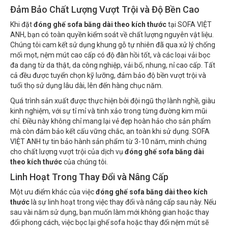
Đảm Bảo Chất Lượng Vượt Trội và Độ Bền Cao
Khi đặt
đóng ghế sofa băng dài theo kích thước
tại SOFA VIỆT
ANH, bạn có toàn quyền kiểm soát về chất lượng nguyên vật liệu.
Chúng tôi cam kết sử dụng khung gỗ tự nhiên đã qua xử lý chống
mối mọt, nệm mút cao cấp có độ đàn hồi tốt, và các loại vải bọc
đa dạng từ da thật, da công nghiệp, vải bố, nhung, nỉ cao cấp. Tất
cả đều được tuyển chọn kỹ lưỡng, đảm bảo độ bền vượt trội và
tuổi thọ sử dụng lâu dài, lên đến hàng chục năm.
Quá trình sản xuất được thực hiện bởi đội ngũ thợ lành nghề, giàu
kinh nghiệm, với sự tỉ mỉ và tinh xảo trong từng đường kim mũi
chỉ. Điều này không chỉ mang lại vẻ đẹp hoàn hảo cho sản phẩm
mà còn đảm bảo kết cấu vững chắc, an toàn khi sử dụng. SOFA
VIỆT ANH tự tin bảo hành sản phẩm từ 3-10 năm, minh chứng
cho chất lượng vượt trội của dịch vụ
đóng ghế sofa băng dài
theo kích thước
của chúng tôi.
Linh Hoạt Trong Thay Đổi và Nâng Cấp
Một ưu điểm khác của việc
đóng ghế sofa băng dài theo kích
thước
là sự linh hoạt trong việc thay đổi và nâng cấp sau này. Nếu
sau vài năm sử dụng, bạn muốn làm mới không gian hoặc thay
đổi phong cách, việc bọc lại ghế sofa hoặc thay đổi nệm mút sẽ