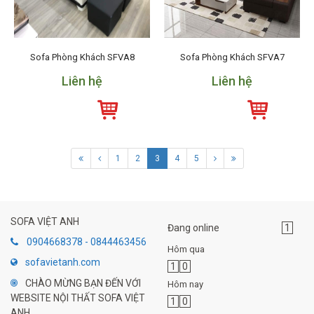
Sofa Phòng Khách SFVA8
Sofa Phòng Khách SFVA7
Liên hệ
Liên hệ
1
2
3
4
5
SOFA VIỆT ANH
Đang online
1
0904668378 - 0844463456
Hôm qua
sofavietanh.com
1
0
CHÀO MỪNG BẠN ĐẾN VỚI
Hôm nay
WEBSITE NỘI THẤT SOFA VIỆT
1
0
ANH