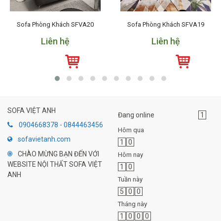
Sofa Phòng Khách SFVA20
Sofa Phòng Khách SFVA19
Liên hệ
Liên hệ
SOFA VIỆT ANH
Đang online
1
0904668378 - 0844463456
Hôm qua
sofavietanh.com
1
0
CHÀO MỪNG BẠN ĐẾN VỚI
Hôm nay
WEBSITE NỘI THẤT SOFA VIỆT
1
0
ANH
Tuần này
5
0
0
Tháng này
1
0
0
0