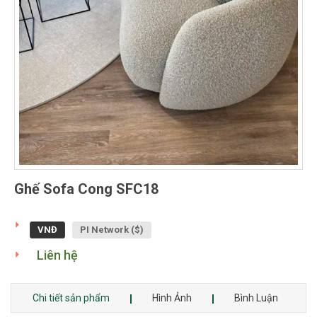
Ghế Sofa Cong SFC18
VNĐ
PI Network ($)
Liên hệ
Chi tiết sản phẩm
Hình Ảnh
Bình Luận