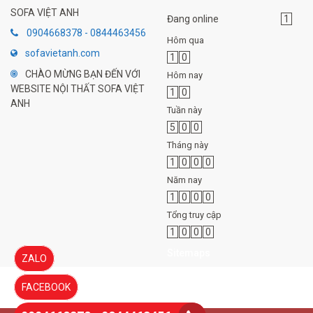
SOFA VIỆT ANH
Đang online
1
0904668378 - 0844463456
Hôm qua
sofavietanh.com
1
0
CHÀO MỪNG BẠN ĐẾN VỚI
Hôm nay
WEBSITE NỘI THẤT SOFA VIỆT
1
0
ANH
Tuần này
5
0
0
Tháng này
1
0
0
0
Năm nay
1
0
0
0
Tổng truy cập
1
0
0
0
Sitemaps
ZALO
FACEBOOK