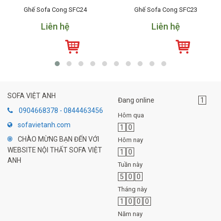
Ghế Sofa Cong SFC24
Ghế Sofa Cong SFC23
Liên hệ
Liên hệ
SOFA VIỆT ANH
Đang online
1
0904668378 - 0844463456
Hôm qua
sofavietanh.com
1
0
CHÀO MỪNG BẠN ĐẾN VỚI
Hôm nay
WEBSITE NỘI THẤT SOFA VIỆT
1
0
ANH
Tuần này
5
0
0
Tháng này
1
0
0
0
Năm nay