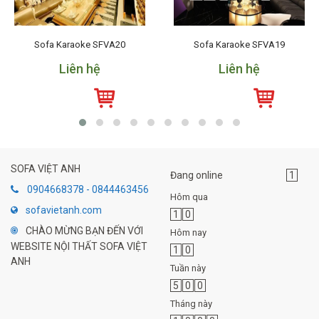
Sofa Karaoke SFVA20
Sofa Karaoke SFVA19
Liên hệ
Liên hệ
SOFA VIỆT ANH
Đang online
1
0904668378 - 0844463456
Hôm qua
sofavietanh.com
1
0
CHÀO MỪNG BẠN ĐẾN VỚI
Hôm nay
WEBSITE NỘI THẤT SOFA VIỆT
1
0
ANH
Tuần này
5
0
0
Tháng này