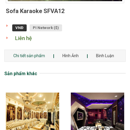
Sofa Karaoke SFVA12
VNĐ
PI Network ($)
Liên hệ
Chi tiết sản phẩm
Hình Ảnh
Bình Luận
Sản phẩm khác