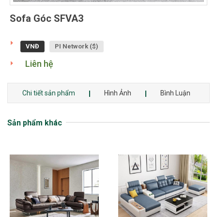
Sofa Góc SFVA3
VNĐ
PI Network ($)
Liên hệ
Chi tiết sản phẩm
Hình Ảnh
Bình Luận
Sản phẩm khác