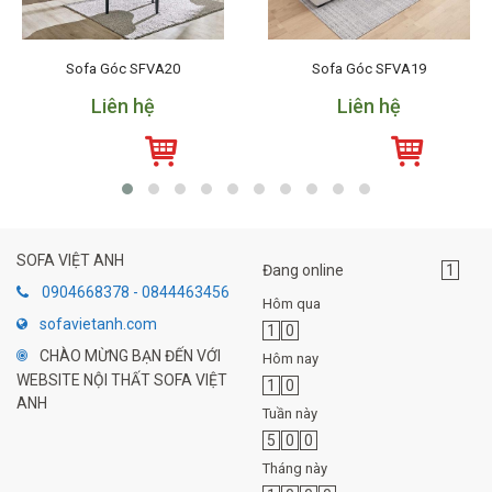
Sofa Góc SFVA20
Sofa Góc SFVA19
Liên hệ
Liên hệ
SOFA VIỆT ANH
Đang online
1
0904668378 - 0844463456
Hôm qua
sofavietanh.com
1
0
CHÀO MỪNG BẠN ĐẾN VỚI
Hôm nay
WEBSITE NỘI THẤT SOFA VIỆT
1
0
ANH
Tuần này
5
0
0
Tháng này