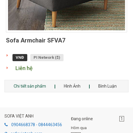
Sofa Armchair SFVA7
VNĐ
PI Network ($)
Liên hệ
Chi tiết sản phẩm
Hình Ảnh
Bình Luận
SOFA VIỆT ANH
Đang online
1
0904668378 - 0844463456
Hôm qua