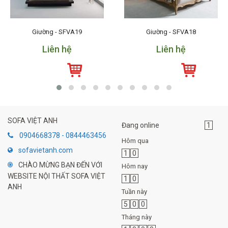
Giường - SFVA19
Giường - SFVA18
Liên hệ
Liên hệ
SOFA VIỆT ANH
Đang online
1
0904668378 - 0844463456
Hôm qua
sofavietanh.com
1
0
CHÀO MỪNG BẠN ĐẾN VỚI
Hôm nay
WEBSITE NỘI THẤT SOFA VIỆT
1
0
ANH
Tuần này
5
0
0
Tháng này