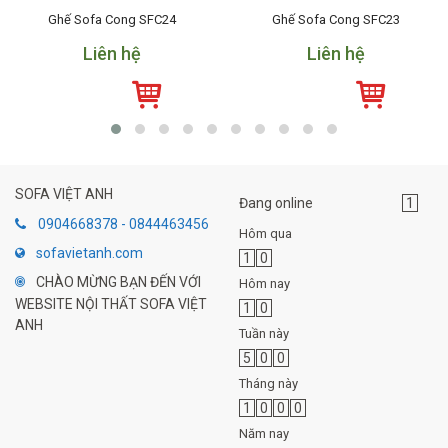
Ghế Sofa Cong SFC24
Ghế Sofa Cong SFC23
Liên hệ
Liên hệ
SOFA VIỆT ANH
Đang online
1
0904668378 - 0844463456
Hôm qua
sofavietanh.com
1
0
CHÀO MỪNG BẠN ĐẾN VỚI
Hôm nay
WEBSITE NỘI THẤT SOFA VIỆT
1
0
ANH
Tuần này
5
0
0
Tháng này
1
0
0
0
Năm nay