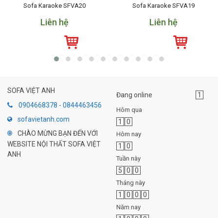
Sofa Karaoke SFVA20
Sofa Karaoke SFVA19
Liên hệ
Liên hệ
SOFA VIỆT ANH
Đang online
1
0904668378 - 0844463456
Hôm qua
sofavietanh.com
1
0
CHÀO MỪNG BẠN ĐẾN VỚI
Hôm nay
WEBSITE NỘI THẤT SOFA VIỆT
1
0
ANH
Tuần này
5
0
0
Tháng này
1
0
0
0
Năm nay