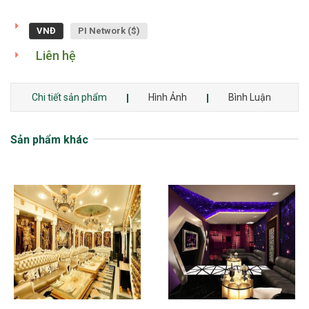
VNĐ
PI Network ($)
Liên hệ
Chi tiết sản phẩm
Hình Ảnh
Bình Luận
Sản phẩm khác