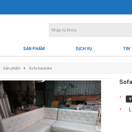
SẢN PHẨM
DỊCH VỤ
TIN
Sản phẩm
Sofa karaoke
Sofa
V
L