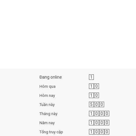
Đang online
1
1
0
Hôm qua
1
0
Hôm nay
5
0
0
Tuần này
1
0
0
0
Tháng này
1
0
0
0
Năm nay
1
0
0
0
Tổng truy cập