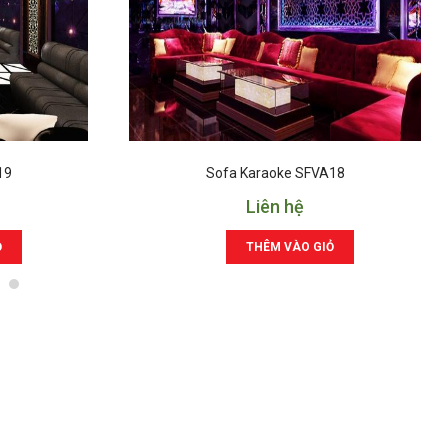
19
Sofa Karaoke SFVA18
Liên hệ
Ỏ
THÊM VÀO GIỎ