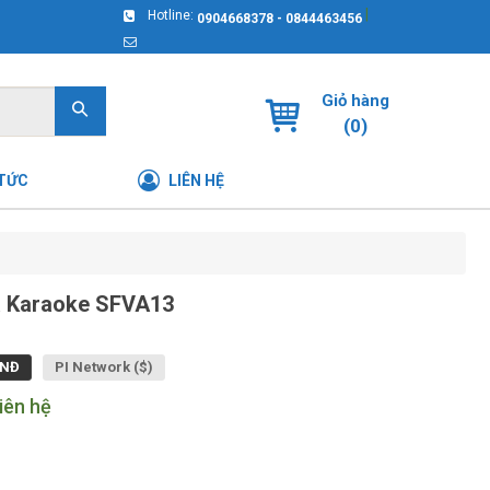
|
Hotline:
0904668378 - 0844463456
Giỏ hàng
(
0
)
 TỨC
LIÊN HỆ
 Karaoke SFVA13
NĐ
PI Network ($)
iên hệ