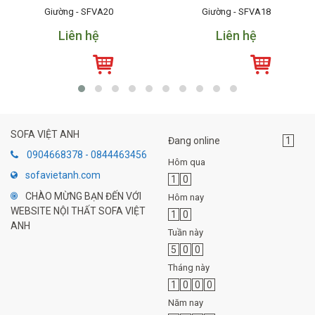
Giường - SFVA20
Giường - SFVA18
Liên hệ
Liên hệ
SOFA VIỆT ANH
Đang online
1
0904668378 - 0844463456
Hôm qua
sofavietanh.com
1
0
CHÀO MỪNG BẠN ĐẾN VỚI
Hôm nay
WEBSITE NỘI THẤT SOFA VIỆT
1
0
ANH
Tuần này
5
0
0
Tháng này
1
0
0
0
Năm nay