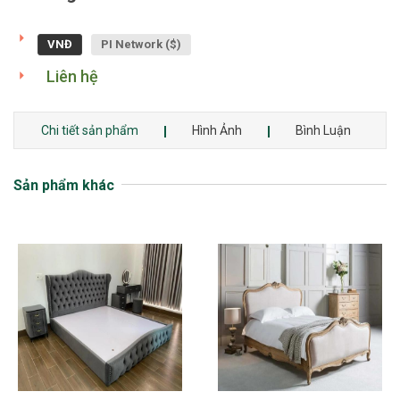
VNĐ
PI Network ($)
Liên hệ
Chi tiết sản phẩm
Hình Ảnh
Bình Luận
Sản phẩm khác