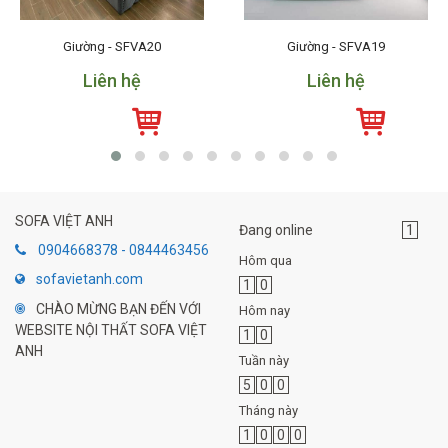
Giường - SFVA20
Giường - SFVA19
Liên hệ
Liên hệ
SOFA VIỆT ANH
Đang online
1
0904668378 - 0844463456
Hôm qua
sofavietanh.com
1
0
CHÀO MỪNG BẠN ĐẾN VỚI
Hôm nay
WEBSITE NỘI THẤT SOFA VIỆT
1
0
ANH
Tuần này
5
0
0
Tháng này
1
0
0
0