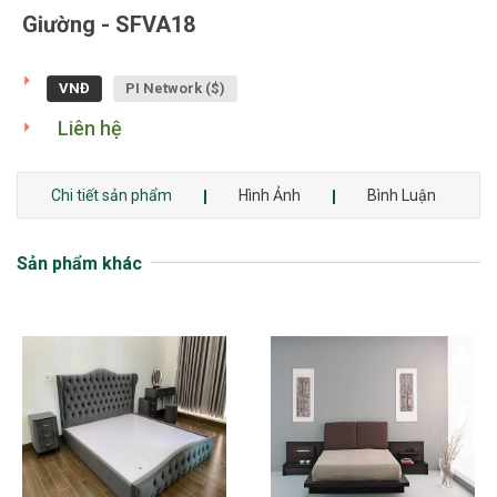
Giường - SFVA18
VNĐ
PI Network ($)
Liên hệ
Chi tiết sản phẩm
Hình Ảnh
Bình Luận
Sản phẩm khác