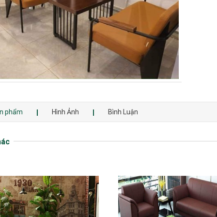
sản phẩm
Hình Ảnh
Bình Luận
hác