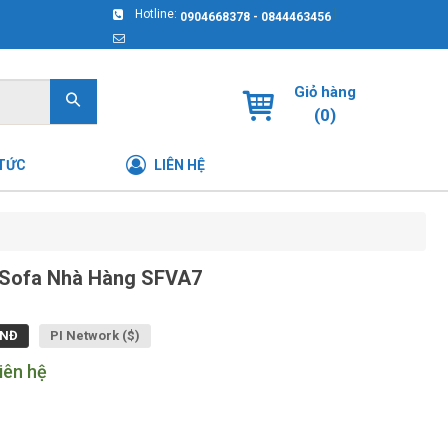
|
Hotline:
0904668378 - 0844463456
Giỏ hàng
(
0
)
 TỨC
LIÊN HỆ
Sofa Nhà Hàng SFVA7
NĐ
PI Network ($)
iên hệ