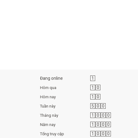
Đang online
1
1
0
Hôm qua
1
0
Hôm nay
5
0
0
Tuần này
1
0
0
0
Tháng này
1
0
0
0
Năm nay
1
0
0
0
Tổng truy cập