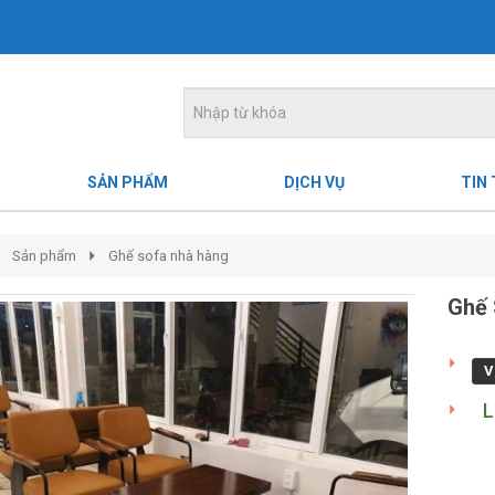
SẢN PHẨM
DỊCH VỤ
TIN
Sản phẩm
Ghế sofa nhà hàng
Ghế 
V
L