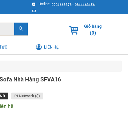
|
Hotline:
0904668378 - 0844463456
Giỏ hàng
(
0
)
 TỨC
LIÊN HỆ
Sofa Nhà Hàng SFVA16
NĐ
PI Network ($)
iên hệ