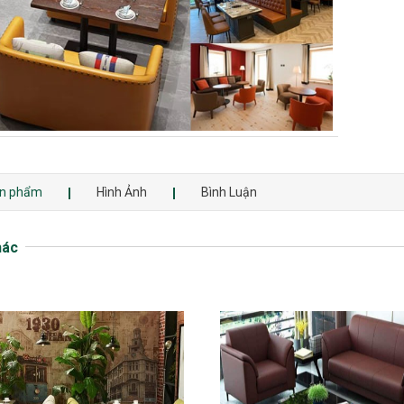
sản phẩm
Hình Ảnh
Bình Luận
hác