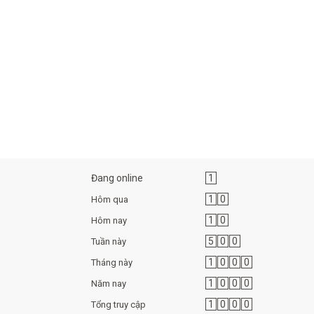
Đang online
1
1
0
Hôm qua
1
0
Hôm nay
5
0
0
Tuần này
1
0
0
0
Tháng này
1
0
0
0
Năm nay
1
0
0
0
Tổng truy cập