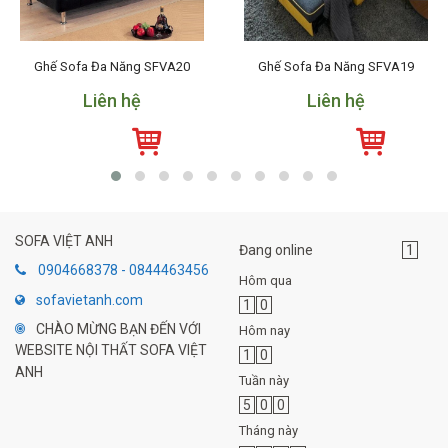
Ghế Sofa Đa Năng SFVA20
Ghế Sofa Đa Năng SFVA19
Liên hệ
Liên hệ
SOFA VIỆT ANH
Đang online
1
0904668378 - 0844463456
Hôm qua
sofavietanh.com
1
0
CHÀO MỪNG BẠN ĐẾN VỚI
Hôm nay
WEBSITE NỘI THẤT SOFA VIỆT
1
0
ANH
Tuần này
5
0
0
Tháng này