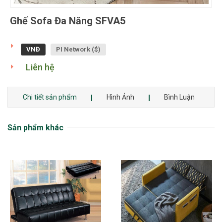
Ghế Sofa Đa Năng SFVA5
VNĐ
PI Network ($)
Liên hệ
Chi tiết sản phẩm
Hình Ảnh
Bình Luận
Sản phẩm khác