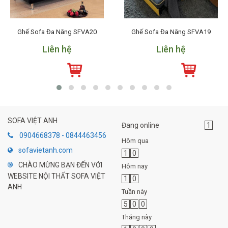
Ghế Sofa Đa Năng SFVA20
Ghế Sofa Đa Năng SFVA19
Liên hệ
Liên hệ
SOFA VIỆT ANH
Đang online
1
0904668378 - 0844463456
Hôm qua
sofavietanh.com
1
0
CHÀO MỪNG BẠN ĐẾN VỚI
Hôm nay
WEBSITE NỘI THẤT SOFA VIỆT
1
0
ANH
Tuần này
5
0
0
Tháng này