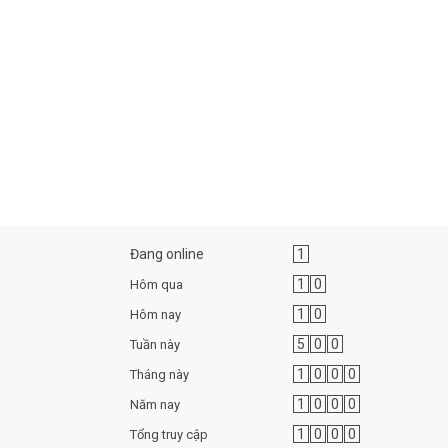
Đang online
1
1
0
Hôm qua
1
0
Hôm nay
5
0
0
Tuần này
1
0
0
0
Tháng này
1
0
0
0
Năm nay
1
0
0
0
Tổng truy cập