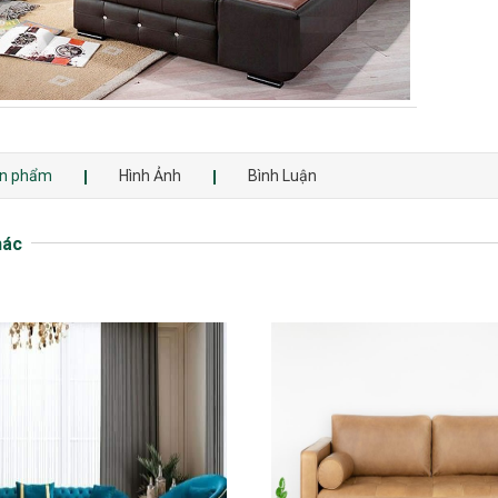
sản phẩm
Hình Ảnh
Bình Luận
hác