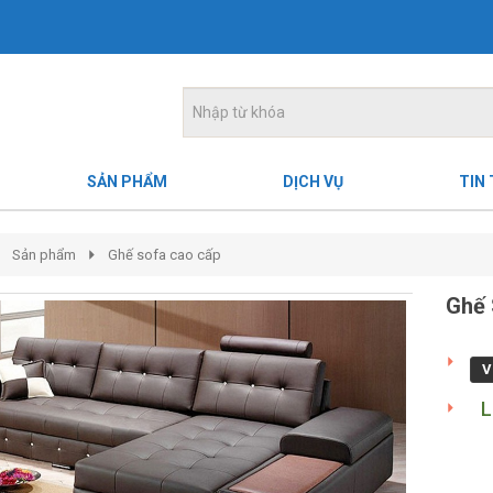
SẢN PHẨM
DỊCH VỤ
TIN
Sản phẩm
Ghế sofa cao cấp
Ghế 
V
L