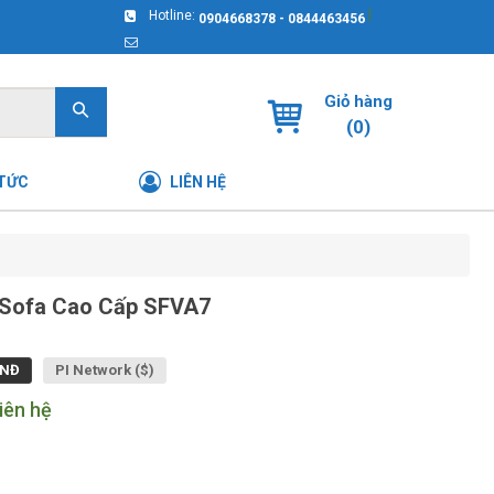
|
Hotline:
0904668378 - 0844463456
Giỏ hàng
(
0
)
 TỨC
LIÊN HỆ
Sofa Cao Cấp SFVA7
NĐ
PI Network ($)
iên hệ