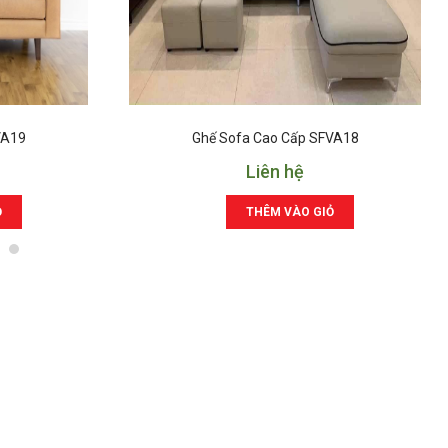
VA19
Ghế Sofa Cao Cấp SFVA18
Liên hệ
Ỏ
THÊM VÀO GIỎ