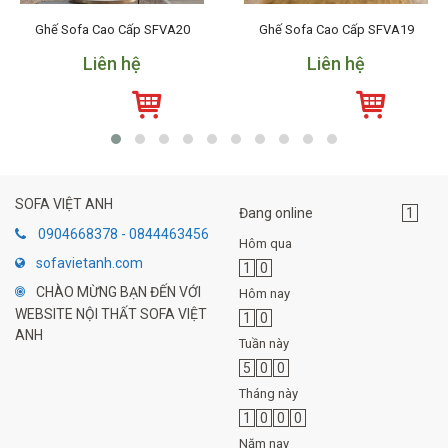
Ghế Sofa Cao Cấp SFVA20
Ghế Sofa Cao Cấp SFVA19
Liên hệ
Liên hệ
SOFA VIỆT ANH
Đang online
1
0904668378 - 0844463456
Hôm qua
sofavietanh.com
1
0
CHÀO MỪNG BẠN ĐẾN VỚI
Hôm nay
WEBSITE NỘI THẤT SOFA VIỆT
1
0
ANH
Tuần này
5
0
0
Tháng này
1
0
0
0
Năm nay