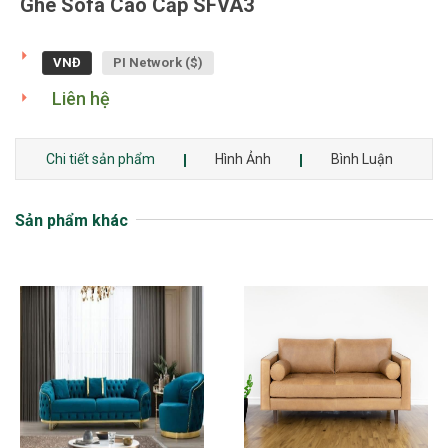
Ghê Sofa Cao Cấp SFVA3
VNĐ
PI Network ($)
Liên hệ
Chi tiết sản phẩm
Hình Ảnh
Bình Luận
Sản phẩm khác