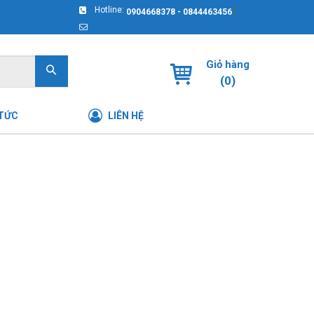
|
Hotline:
0904668378 - 0844463456
Giỏ hàng
(
0
)
 TỨC
LIÊN HỆ