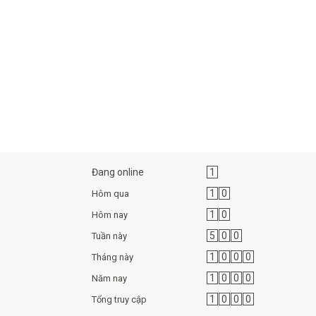
Đang online
1
1
0
Hôm qua
1
0
Hôm nay
5
0
0
Tuần này
1
0
0
0
Tháng này
1
0
0
0
Năm nay
1
0
0
0
Tổng truy cập