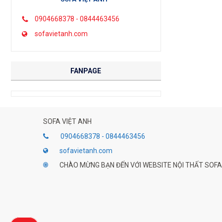
0904668378 - 0844463456
sofavietanh.com
FANPAGE
SOFA VIỆT ANH
0904668378 - 0844463456
sofavietanh.com
CHÀO MỪNG BẠN ĐẾN VỚI WEBSITE NỘI THẤT SOFA