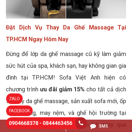
Đặt Dịch Vụ Thay Da Ghế Massage Tại
TP.HCM Ngay Hôm Nay
Đừng để lớp da ghế massage cũ kỹ làm giảm
sức hút của spa, khách sạn, hay không gian gia
đình tại TP.HCM! Sofa Việt Anh hiện có
chương trình
ưu đãi giảm 15%
cho tất cả dịch
ZALO
vụ thay da ghế massage, sản xuất sofa mới, ốp
FACEBOOK
vách tường, may nệm, và ghế hội trường tại
0904668378 - 0844463456
TP.HCM trong tháng này. Liên hệ ngay qua
0844463456
SMS