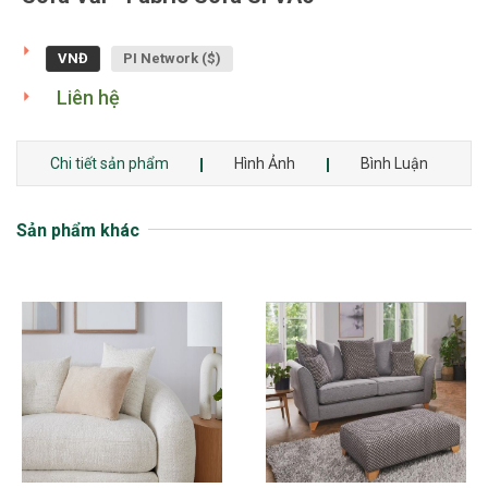
VNĐ
PI Network ($)
Liên hệ
Chi tiết sản phẩm
Hình Ảnh
Bình Luận
Sản phẩm khác