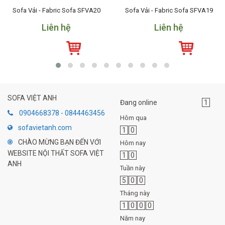
Sofa Vải - Fabric Sofa SFVA20
Sofa Vải - Fabric Sofa SFVA19
Liên hệ
Liên hệ
SOFA VIỆT ANH
Đang online
1
0904668378 - 0844463456
Hôm qua
sofavietanh.com
1
0
CHÀO MỪNG BẠN ĐẾN VỚI
Hôm nay
WEBSITE NỘI THẤT SOFA VIỆT
1
0
ANH
Tuần này
5
0
0
Tháng này
1
0
0
0
Năm nay