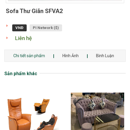
Sofa Thư Giãn SFVA2
VNĐ
PI Network ($)
Liên hệ
Chi tiết sản phẩm
Hình Ảnh
Bình Luận
Sản phẩm khác