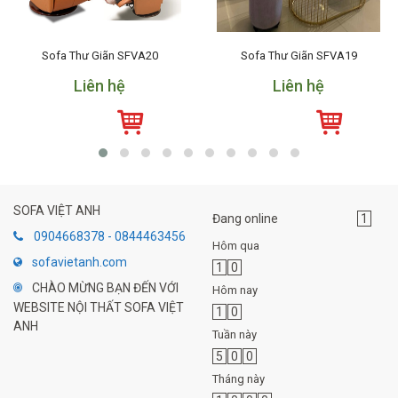
Sofa Thư Giãn SFVA20
Sofa Thư Giãn SFVA19
Liên hệ
Liên hệ
SOFA VIỆT ANH
Đang online
1
0904668378 - 0844463456
Hôm qua
sofavietanh.com
1
0
CHÀO MỪNG BẠN ĐẾN VỚI
Hôm nay
WEBSITE NỘI THẤT SOFA VIỆT
1
0
ANH
Tuần này
5
0
0
Tháng này