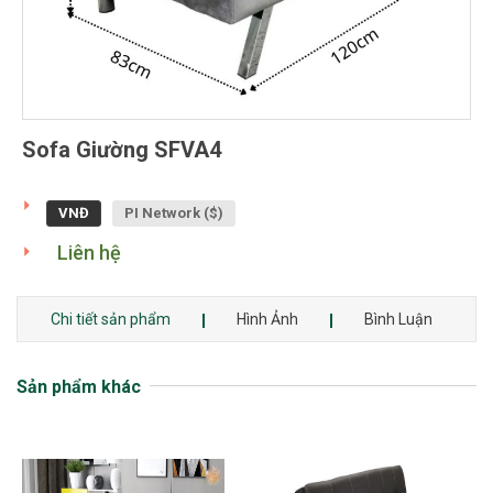
Sofa Giường SFVA4
VNĐ
PI Network ($)
Liên hệ
Chi tiết sản phẩm
Hình Ảnh
Bình Luận
Sản phẩm khác