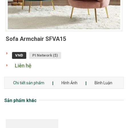
Sofa Armchair SFVA15
VNĐ
PI Network ($)
Liên hệ
Chi tiết sản phẩm
Hình Ảnh
Bình Luận
Sản phẩm khác