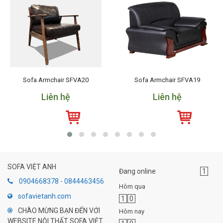
Sofa Armchair SFVA20
Sofa Armchair SFVA19
Liên hệ
Liên hệ
SOFA VIỆT ANH
Đang online
1
0904668378 - 0844463456
Hôm qua
sofavietanh.com
1
0
CHÀO MỪNG BẠN ĐẾN VỚI
Hôm nay
WEBSITE NỘI THẤT SOFA VIỆT