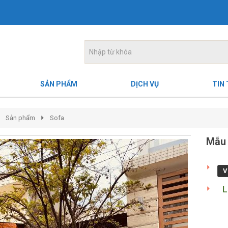
SẢN PHẨM
DỊCH VỤ
TIN
Sản phẩm
Sofa
Mẫu
V
L