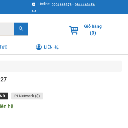
|
Hotline:
0904668378 - 0844463456
Giỏ hàng
(
0
)
 TỨC
LIÊN HỆ
 27
NĐ
PI Network ($)
iên hệ