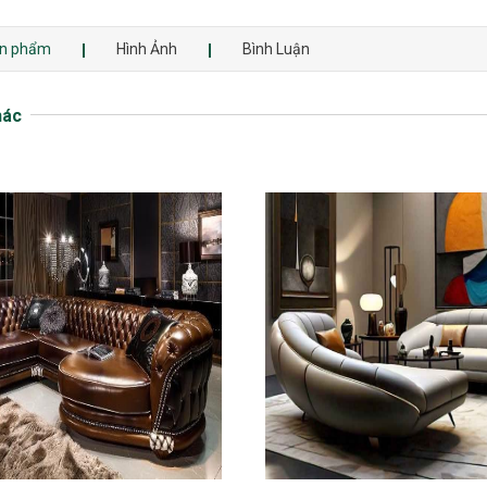
sản phẩm
Hình Ảnh
Bình Luận
hác