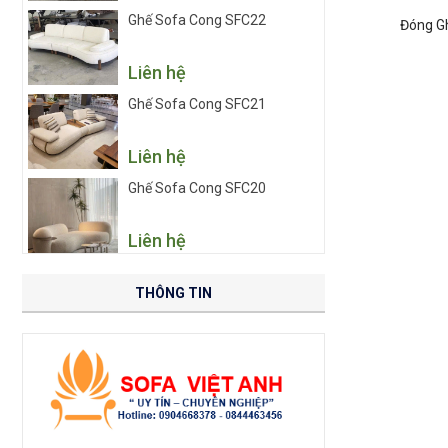
Ghế Sofa Cong SFC22
Đóng G
Liên hệ
Ghế Sofa Cong SFC21
Liên hệ
Ghế Sofa Cong SFC20
Liên hệ
THÔNG TIN